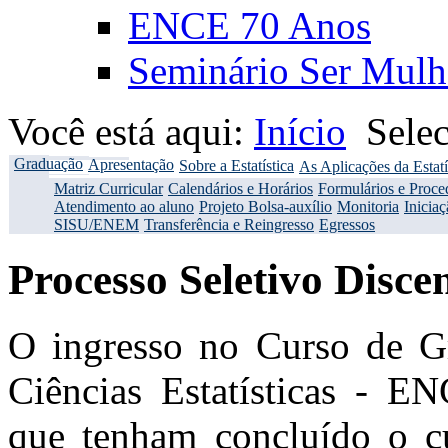
ENCE 70 Anos
Seminário Ser Mulh
Você está aqui:
Início
Sele
Graduação
Apresentação
Sobre a Estatística
As Aplicações da Estatí
Matriz Curricular
Calendários e Horários
Formulários e Proce
Atendimento ao aluno
Projeto Bolsa-auxílio
Monitoria
Iniciaç
SISU/ENEM
Transferência e Reingresso
Egressos
Processo Seletivo Disc
O ingresso no Curso de G
Ciências Estatísticas - EN
que tenham concluído o c