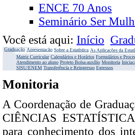
ENCE 70 Anos
Seminário Ser Mulh
Você está aqui:
Início
Grad
Graduação
Apresentação
Sobre a Estatística
As Aplicações da Estatí
Matriz Curricular
Calendários e Horários
Formulários e Proce
Atendimento ao aluno
Projeto Bolsa-auxílio
Monitoria
Iniciaç
SISU/ENEM
Transferência e Reingresso
Egressos
Monitoria
A Coordenação de Grad
CIÊNCIAS ESTATÍSTICAS
para conhecimento dos inte