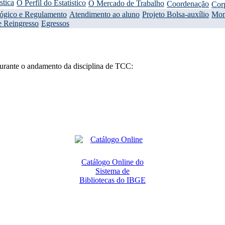
stica
O Perfil do Estatístico
O Mercado de Trabalho
Coordenação
Cor
gógico e Regulamento
Atendimento ao aluno
Projeto Bolsa-auxílio
Mon
e Reingresso
Egressos
urante o andamento da disciplina de TCC:
Catálogo Online do
Sistema de
Bibliotecas do IBGE