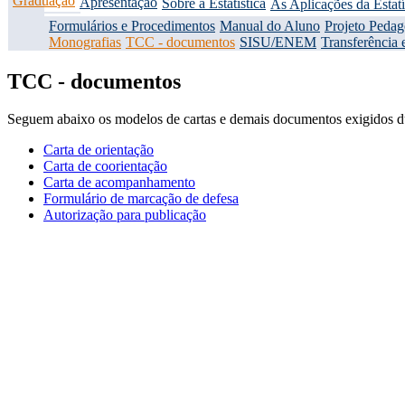
Graduação
Apresentação
Sobre a Estatística
As Aplicações da Estatí
Formulários e Procedimentos
Manual do Aluno
Projeto Peda
Monografias
TCC - documentos
SISU/ENEM
Transferência 
TCC - documentos
Seguem abaixo os modelos de cartas e demais documentos exigidos d
Carta de orientação
Carta de coorientação
Carta de acompanhamento
Formulário de marcação de defesa
Autorização para publicação