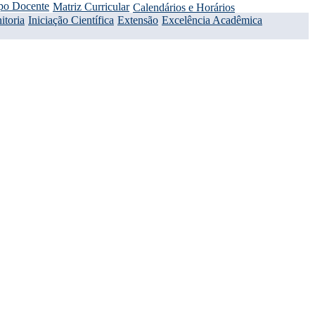
po Docente
Matriz Curricular
Calendários e Horários
itoria
Iniciação Científica
Extensão
Excelência Acadêmica