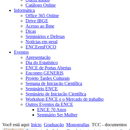
Catálogo Online
Informática
Office 365 Online
Drive IBGE
Acesso ao Bme
Dicas
Seminários e Defesas
Notícias em geral
ENCEemFOCO
Eventos
Apresentação
Dia do Estatístico
ENCE de Portas Abertas
Encontro GENERIS
Projeto Tardes Culturais
Semana de Iniciação Científica
Seminário ENCE
Seminário de Iniciação Científica
Workshop ENCE e o Mercado de trabalho
Outros Eventos da ENCE
ENCE 70 Anos
Seminário Ser Mulher
Você está aqui:
Início
Graduação
Monografias
TCC - documentos