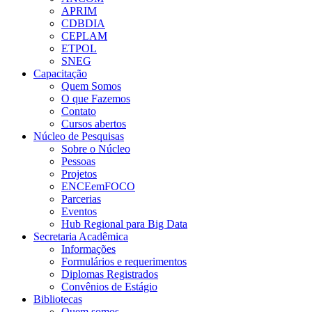
APRIM
CDBDIA
CEPLAM
ETPOL
SNEG
Capacitação
Quem Somos
O que Fazemos
Contato
Cursos abertos
Núcleo de Pesquisas
Sobre o Núcleo
Pessoas
Projetos
ENCEemFOCO
Parcerias
Eventos
Hub Regional para Big Data
Secretaria Acadêmica
Informações
Formulários e requerimentos
Diplomas Registrados
Convênios de Estágio
Bibliotecas
Quem somos