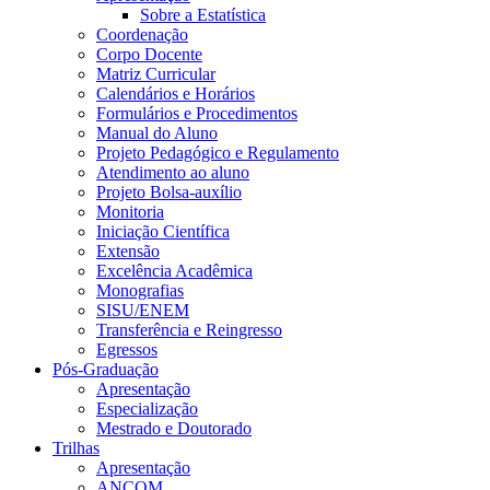
Sobre a Estatística
Coordenação
Corpo Docente
Matriz Curricular
Calendários e Horários
Formulários e Procedimentos
Manual do Aluno
Projeto Pedagógico e Regulamento
Atendimento ao aluno
Projeto Bolsa-auxílio
Monitoria
Iniciação Científica
Extensão
Excelência Acadêmica
Monografias
SISU/ENEM
Transferência e Reingresso
Egressos
Pós-Graduação
Apresentação
Especialização
Mestrado e Doutorado
Trilhas
Apresentação
ANCOM