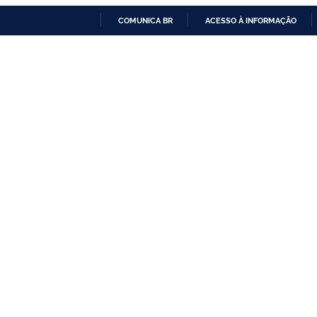
COMUNICA BR
ACESSO À INFORMAÇÃO
IR
PARA
O
CONTEÚDO