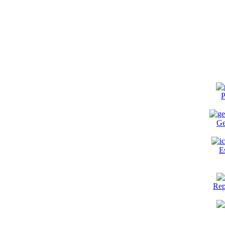
P
Ge
E
Rep