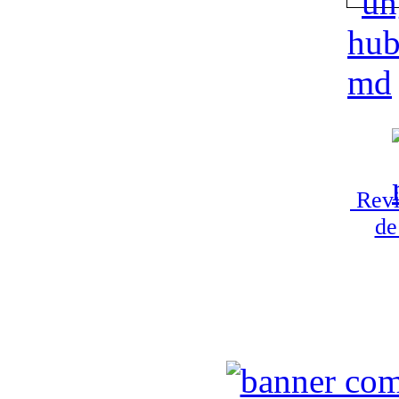
Revi
de