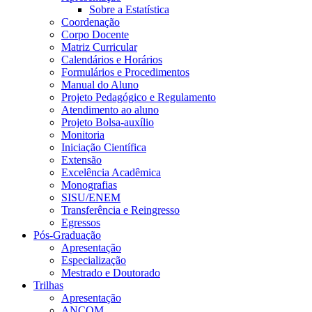
Sobre a Estatística
Coordenação
Corpo Docente
Matriz Curricular
Calendários e Horários
Formulários e Procedimentos
Manual do Aluno
Projeto Pedagógico e Regulamento
Atendimento ao aluno
Projeto Bolsa-auxílio
Monitoria
Iniciação Científica
Extensão
Excelência Acadêmica
Monografias
SISU/ENEM
Transferência e Reingresso
Egressos
Pós-Graduação
Apresentação
Especialização
Mestrado e Doutorado
Trilhas
Apresentação
ANCOM