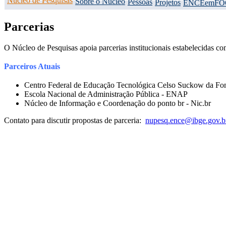
Núcleo de Pesquisas
Sobre o Núcleo
Pessoas
Projetos
ENCEemFO
Parcerias
O Núcleo de Pesquisas apoia parcerias institucionais estabelecidas 
Parceiros Atuais
Centro Federal de Educação Tecnológica Celso Suckow da F
Escola Nacional de Administração Pública - ENAP
Núcleo de Informação e Coordenação do ponto br - Nic.br
Contato para discutir propostas de parceria:
nupesq.ence@ibge.gov.b