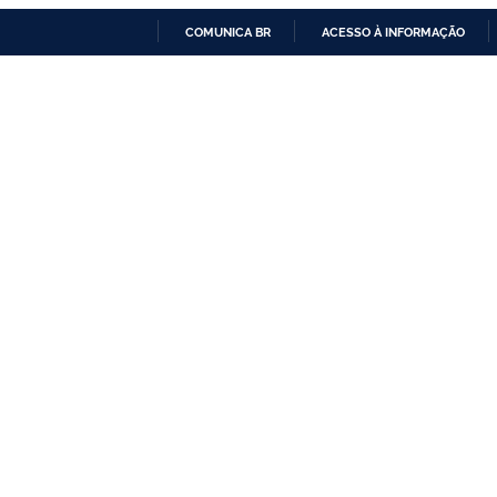
COMUNICA BR
ACESSO À INFORMAÇÃO
IR
PARA
O
CONTEÚDO