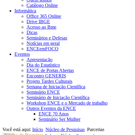
Catálogo Online
Informática
Office 365 Online
Drive IBGE
Acesso ao Bme
Dicas
Seminários e Defesas
Notícias em geral
ENCEemFOCO
Eventos
Apresentação
Dia do Estatístico
ENCE de Portas Abertas
Encontro GENERIS
Projeto Tardes Culturais
Semana de Iniciação Científica
Seminário ENCE
Seminário de Iniciação Científica
Workshop ENCE e o Mercado de trabalho
Outros Eventos da ENCE
ENCE 70 Anos
Seminário Ser Mulher
Você está aqui:
Início
Núcleo de Pesquisas
Parcerias