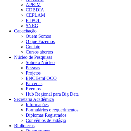
APRIM
CDBDIA
CEPLAM
ETPOL
SNEG
Capacitação
Quem Somos
O que Fazemos
Contato
Cursos abertos
Núcleo de Pesquisas
Sobre o Núcleo
Pessoas
Projetos
ENCEemFOCO
Parcerias
Eventos
Hub Regional para Big Data
Secretaria Acadêmica
Informações
Formulários e requerimentos
Diplomas Registrados
Convênios de Estágio
Bibliotecas
Quem somos