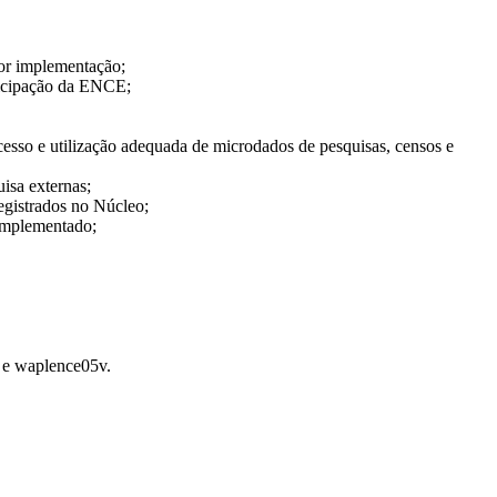
ior implementação;
ticipação da ENCE;
cesso e utilização adequada de microdados de pesquisas, censos e
isa externas;
registrados no Núcleo;
implementado;
v e waplence05v.