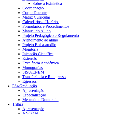
Sobre a Estatística
Coordenação
Corpo Docente
Matriz Curricular
Calendários e Horários
Formulários e Procedimentos
Manual do Aluno
Projeto Pedagógico e Regulamento
Atendimento ao aluno
Projeto Bolsa-auxílio
Monitoria
Iniciação Científica
Extensão
Excelência Acadêmica
Monografias
SISU/ENEM
Transferência e Reingresso
Egressos
Pós-Graduação
Apresentação
Especialização
Mestrado e Doutorado
Trilhas
Apresentação
ANCOM