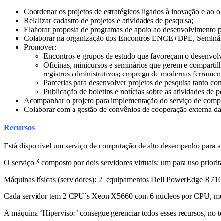
Coordenar os projetos de estratégicos ligados à inovação e ao
Relalizar cadastro de projetos e atividades de pesquisa;
Elaborar proposta de programas de apoio ao desenvolvimento pr
Colaborar na organização dos Encontros ENCE+DPE, Seminári
Promover:
Encontros e grupos de estudo que favoreçam o desenvolv
Oficinas, minicursos e seminários que gerem e compartil
registros administrativos; emprego de modernas ferrament
Parcerias para desenvolver projetos de pesquisa tanto c
Publicação de boletins e notícias sobre as atividades de p
Acompanhar o projeto para implementação do serviço de comp
Colaborar com a gestão de convênios de cooperação externa d
Recursos
Está disponível um serviço de computação de alto desempenho para 
O serviço é composto por dois servidores virtuais: um para uso priori
Máquinas físicas (servidores): 2 equipamentos Dell PowerEdge R71
Cada servidor tem 2 CPU´s Xeon X5660 com 6 núcleos por CPU, me
A máquina ‘Hipervisor’ consegue gerenciar todos esses recursos, no to