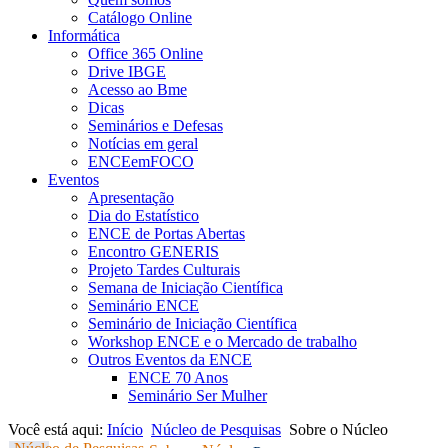
Catálogo Online
Informática
Office 365 Online
Drive IBGE
Acesso ao Bme
Dicas
Seminários e Defesas
Notícias em geral
ENCEemFOCO
Eventos
Apresentação
Dia do Estatístico
ENCE de Portas Abertas
Encontro GENERIS
Projeto Tardes Culturais
Semana de Iniciação Científica
Seminário ENCE
Seminário de Iniciação Científica
Workshop ENCE e o Mercado de trabalho
Outros Eventos da ENCE
ENCE 70 Anos
Seminário Ser Mulher
Você está aqui:
Início
Núcleo de Pesquisas
Sobre o Núcleo