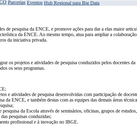
CO
Parcerias
Eventos
Hub Regional para Big Data
s de pesquisa da ENCE, e promove ações para dar a elas maior articula
característica da ENCE. Ao mesmo tempo, atua para ampliar a colaboraç
ros da iniciativa privada.
r os projetos e atividades de pesquisa conduzidos pelos docentes da Es
todos os seus programas.
NCE;
jetos e atividades de pesquisa desenvolvidas com participação de docen
quisa da ENCE, e também destas com as equipes das demais áreas técnic
squisa;
 pesquisa da Escola através de seminários, oficinas, grupos de estudos, 
 das pesquisas conduzidas;
mento profissional e à inovação no IBGE.