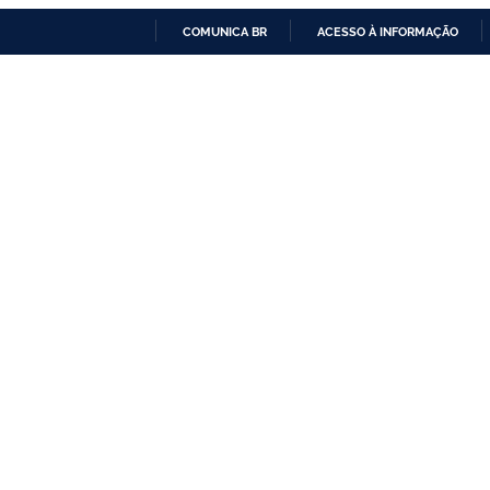
COMUNICA BR
ACESSO À INFORMAÇÃO
IR
PARA
O
CONTEÚDO