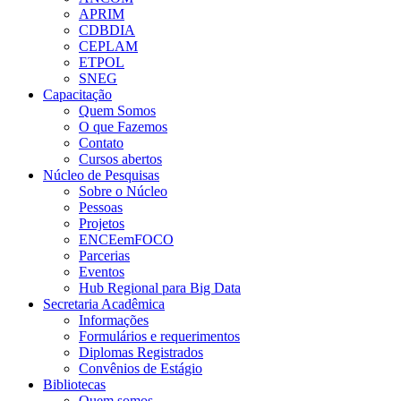
APRIM
CDBDIA
CEPLAM
ETPOL
SNEG
Capacitação
Quem Somos
O que Fazemos
Contato
Cursos abertos
Núcleo de Pesquisas
Sobre o Núcleo
Pessoas
Projetos
ENCEemFOCO
Parcerias
Eventos
Hub Regional para Big Data
Secretaria Acadêmica
Informações
Formulários e requerimentos
Diplomas Registrados
Convênios de Estágio
Bibliotecas
Quem somos