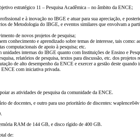
 objetivo estratégico 11 – Pesquisa Acadêmica – no âmbito da ENCE;
ofissional e à inovação no IBGE e atuar para sua apreciação, e poster
os de Metodologia do IBGE, e eventos similares que envolvam a par
imento de novos projetos de pesquisa;
hem conhecimento e aprendizado sobre temas de interesse, tais como: a
as computacionais de apoio à pesquisa; etc.
om unidades internas do IBGE quanto com Instituições de Ensino e Pesqu
esquisa, relatórios de pesquisa, textos para discussão, etc. dos projetos 
utação de alto desempenho da ENCE e exercer a gestão deste quando 
a ENCE com iniciativa privada.
apoiar as atividades de pesquisa da comunidade da ENCE.
tário de docentes, e outro para uso prioritário de discentes: waplence04
0.
mória RAM de 144 GB, e disco rígido de 400 GB.
tal de: