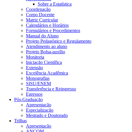
Sobre a Estatística
Coordenação
Corpo Docente
Matriz Curricular
Calendários e Horários
Formulários e Procedimentos
Manual do Aluno
Projeto Pedagógico e Regulamento
Atendimento ao aluno
Projeto Bolsa-auxílio
Monitoria
Iniciação Científica
Extensão
Excelência Acadêmica
Monografias
SISU/ENEM
Transferência e Reingresso
Egressos
Pós-Graduação
Apresentação
Especialização
Mestrado e Doutorado
Trilhas
Apresentação
ANCOM