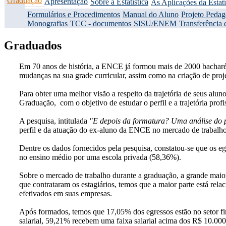
Graduação
Apresentação
Sobre a Estatística
As Aplicações da Estatí
Formulários e Procedimentos
Manual do Aluno
Projeto Peda
Monografias
TCC - documentos
SISU/ENEM
Transferência 
Graduados
Em 70 anos de história, a ENCE já formou mais de 2000 bacharéis
mudanças na sua grade curricular, assim como na criação de proj
Para obter uma melhor visão a respeito da trajetória de seus alu
Graduação, com o objetivo de estudar o perfil e a trajetória prof
A pesquisa, intitulada
"E depois da formatura? Uma análise do p
perfil e da atuação do ex-aluno da ENCE no mercado de trabalho
Dentre os dados fornecidos pela pesquisa, constatou-se que os e
no ensino médio por uma escola privada (58,36%).
Sobre o mercado de trabalho durante a graduação, a grande maio
que contrataram os estagiários, temos que a maior parte está re
efetivados em suas empresas.
Após formados, temos que 17,05% dos egressos estão no setor f
salarial, 59,21% recebem uma faixa salarial acima dos R$ 10.000