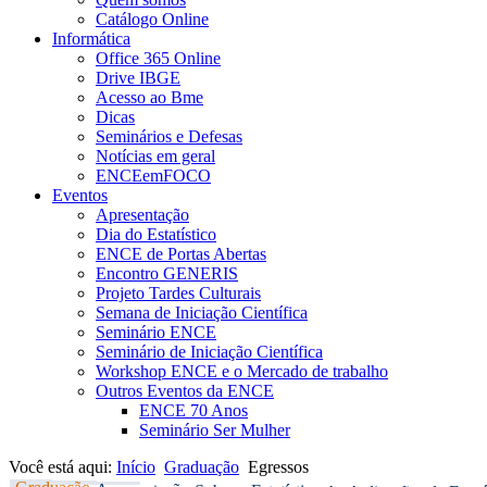
Catálogo Online
Informática
Office 365 Online
Drive IBGE
Acesso ao Bme
Dicas
Seminários e Defesas
Notícias em geral
ENCEemFOCO
Eventos
Apresentação
Dia do Estatístico
ENCE de Portas Abertas
Encontro GENERIS
Projeto Tardes Culturais
Semana de Iniciação Científica
Seminário ENCE
Seminário de Iniciação Científica
Workshop ENCE e o Mercado de trabalho
Outros Eventos da ENCE
ENCE 70 Anos
Seminário Ser Mulher
Você está aqui:
Início
Graduação
Egressos