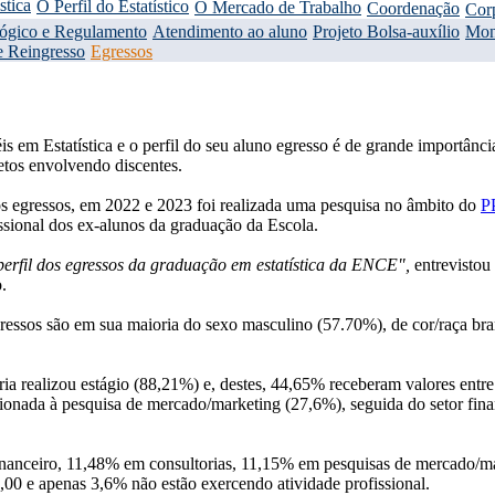
stica
O Perfil do Estatístico
O Mercado de Trabalho
Coordenação
Cor
gógico e Regulamento
Atendimento ao aluno
Projeto Bolsa-auxílio
Mon
e Reingresso
Egressos
 em Estatística e o perfil do seu aluno egresso é de grande importânci
etos envolvendo discentes.
nos egressos, em 2022 e 2023 foi realizada uma pesquisa no âmbito do
P
issional dos ex-alunos da graduação da Escola.
erfil dos egressos da graduação em estatística da ENCE",
entrevistou 
.
gressos são em sua maioria do sexo masculino (57.70%), de cor/raça b
ria realizou estágio (88,21%) e, destes, 44,65% receberam valores ent
lacionada à pesquisa de mercado/marketing (27,6%), seguida do setor fi
inanceiro, 11,48% em consultorias, 11,15% em pesquisas de mercado/ma
,00 e apenas 3,6% não estão exercendo atividade profissional.