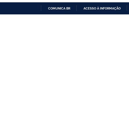
COMUNICA BR
ACESSO À INFORMAÇÃO
IR
PARA
O
CONTEÚDO