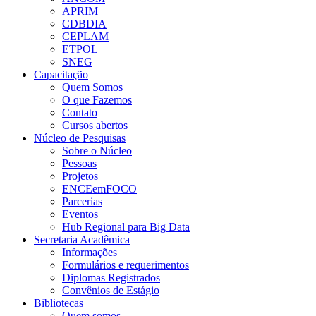
APRIM
CDBDIA
CEPLAM
ETPOL
SNEG
Capacitação
Quem Somos
O que Fazemos
Contato
Cursos abertos
Núcleo de Pesquisas
Sobre o Núcleo
Pessoas
Projetos
ENCEemFOCO
Parcerias
Eventos
Hub Regional para Big Data
Secretaria Acadêmica
Informações
Formulários e requerimentos
Diplomas Registrados
Convênios de Estágio
Bibliotecas
Quem somos