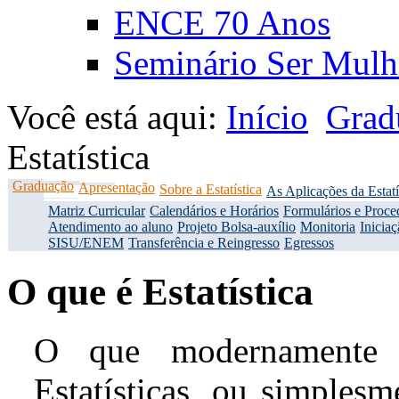
ENCE 70 Anos
Seminário Ser Mulh
Você está aqui:
Início
Grad
Estatística
Graduação
Apresentação
Sobre a Estatística
As Aplicações da Estatí
Matriz Curricular
Calendários e Horários
Formulários e Proce
Atendimento ao aluno
Projeto Bolsa-auxílio
Monitoria
Iniciaç
SISU/ENEM
Transferência e Reingresso
Egressos
O que é Estatística
O que modernamente 
Estatísticas, ou simplesm