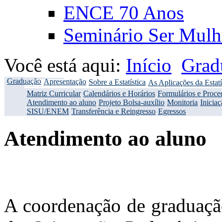
ENCE 70 Anos
Seminário Ser Mulh
Você está aqui:
Início
Grad
Graduação
Apresentação
Sobre a Estatística
As Aplicações da Estatí
Matriz Curricular
Calendários e Horários
Formulários e Proce
Atendimento ao aluno
Projeto Bolsa-auxílio
Monitoria
Iniciaç
SISU/ENEM
Transferência e Reingresso
Egressos
Atendimento ao aluno
A coordenação de graduaç