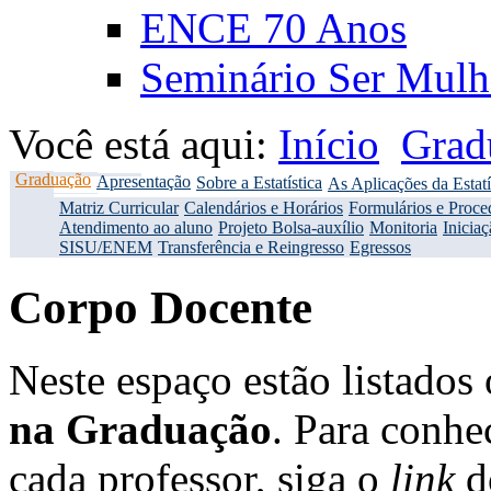
ENCE 70 Anos
Seminário Ser Mulh
Você está aqui:
Início
Grad
Graduação
Apresentação
Sobre a Estatística
As Aplicações da Estatí
Matriz Curricular
Calendários e Horários
Formulários e Proce
Atendimento ao aluno
Projeto Bolsa-auxílio
Monitoria
Iniciaç
SISU/ENEM
Transferência e Reingresso
Egressos
Corpo Docente
Neste espaço estão listados
na Graduação
. Para conhe
cada professor, siga o
link
do