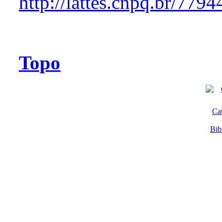
http://lattes.cnpq.br/77
Topo
Ca
Bib