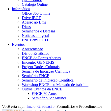
Catálogo Online
Informática
Office 365 Online
Drive IBGE
Acesso ao Bme
Dicas
Seminários e Defesas
Notícias em geral
ENCEemFOCO
Eventos
Apresentação
Dia do Estatístico
ENCE de Portas Abertas
Encontro GENERIS
Projeto Tardes Culturais
Semana de Iniciação Científica
Seminário ENCE
Seminário de Iniciação Científica
Workshop ENCE e o Mercado de trabalho
Outros Eventos da ENCE
ENCE 70 Anos
Seminário Ser Mulher
Você está aqui:
Início
Graduação
Formulários e Procedimentos