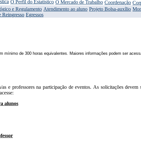
stica
O Perfil do Estatístico
O Mercado de Trabalho
Coordenação
Cor
gógico e Regulamento
Atendimento ao aluno
Projeto Bolsa-auxílio
Mon
e Reingresso
Egressos
 um mínimo de 300 horas equivalentes. Maiores informações podem ser ace
as e professores na participação de eventos. As solicitações devem s
acesse:
ra alunos
ofessor