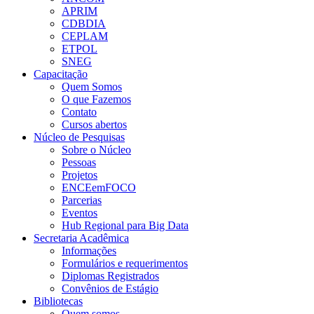
APRIM
CDBDIA
CEPLAM
ETPOL
SNEG
Capacitação
Quem Somos
O que Fazemos
Contato
Cursos abertos
Núcleo de Pesquisas
Sobre o Núcleo
Pessoas
Projetos
ENCEemFOCO
Parcerias
Eventos
Hub Regional para Big Data
Secretaria Acadêmica
Informações
Formulários e requerimentos
Diplomas Registrados
Convênios de Estágio
Bibliotecas
Quem somos