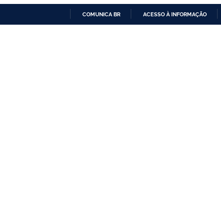
COMUNICA BR
ACESSO À INFORMAÇÃO
IR
PARA
O
CONTEÚDO