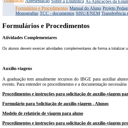
Graduação
Apresentação
Sobre a Estatística
As Aplicações da Estatí
Formulários e Procedimentos
Manual do Aluno
Projeto Peda
Monografias
TCC - documentos
SISU/ENEM
Transferência 
Formulários e Procedimentos
Atividades Complementares
Os alunos devem exercer atividades complementares de forma a totalizar
Auxílio-viagens
A graduação tem anualmente recursos do IBGE para auxiliar alunos/
evento. Para entender os procedimentos e a documentação necessária 
Procedimentos e instruções para solicitação de auxílio-viagem pa
Formulário para Solicitação de auxílio-viagem - Alunos
Modelo de relatório de viagem para aluno
Procedimentos e instruções para solicitação de auxílio-viagem pr