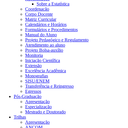
Sobre a Estatística
Coordenação
Corpo Docente
Matriz Curricular
Calendários e Horários
Formulários e Procedimentos
Manual do Aluno
Projeto Pedagógico e Regulamento
Atendimento ao aluno
Projeto Bolsa-auxílio
Monitoria
Iniciação Científica
Extensão
Excelência Acadêmica
Monografias
SISU/ENEM
Transferência e Reingresso
Egressos
Pós-Graduação
Apresentação
Especialização
Mestrado e Doutorado
Trilhas
Apresentação
ANCOM