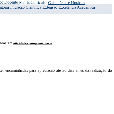
po Docente
Matriz Curricular
Calendários e Horários
itoria
Iniciação Científica
Extensão
Excelência Acadêmica
.
ssadas em
atividades complementares
er encaminhadas para apreciação até 30 dias antes da realização do