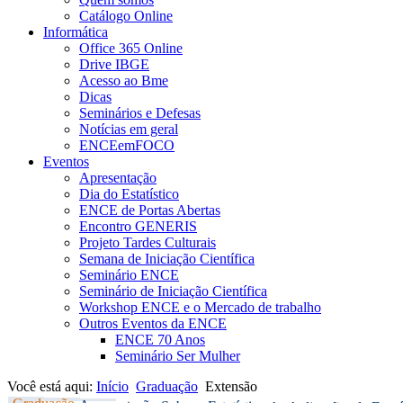
Catálogo Online
Informática
Office 365 Online
Drive IBGE
Acesso ao Bme
Dicas
Seminários e Defesas
Notícias em geral
ENCEemFOCO
Eventos
Apresentação
Dia do Estatístico
ENCE de Portas Abertas
Encontro GENERIS
Projeto Tardes Culturais
Semana de Iniciação Científica
Seminário ENCE
Seminário de Iniciação Científica
Workshop ENCE e o Mercado de trabalho
Outros Eventos da ENCE
ENCE 70 Anos
Seminário Ser Mulher
Você está aqui:
Início
Graduação
Extensão