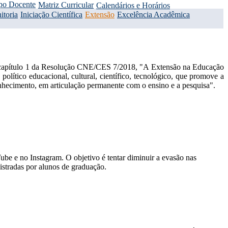
po Docente
Matriz Curricular
Calendários e Horários
itoria
Iniciação Científica
Extensão
Excelência Acadêmica
capítulo 1 da
Resolução CNE/CES 7/2018, "A Extensão na Educação
 político educacional, cultural, científico, tecnológico, que promove a
conhecimento, em articulação permanente com o ensino e a pesquisa".
be e no Instagram. O objetivo é tentar diminuir a evasão nas
istradas por alunos de graduação.