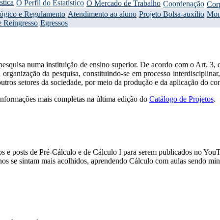
stica
O Perfil do Estatístico
O Mercado de Trabalho
Coordenação
Cor
gógico e Regulamento
Atendimento ao aluno
Projeto Bolsa-auxílio
Mon
e Reingresso
Egressos
pesquisa numa instituição de ensino superior. De acordo com o Art. 3, 
 à organização da pesquisa, constituindo-se em processo interdisciplinar,
s outros setores da sociedade, por meio da produção e da aplicação do 
 informações mais completas na última edição do
Catálogo de Projetos
.
e posts de Pré-Cálculo e de Cálculo I para serem publicados no YouTu
nos se sintam mais acolhidos, aprendendo Cálculo com aulas sendo min