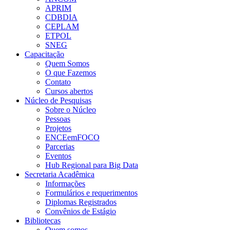
APRIM
CDBDIA
CEPLAM
ETPOL
SNEG
Capacitação
Quem Somos
O que Fazemos
Contato
Cursos abertos
Núcleo de Pesquisas
Sobre o Núcleo
Pessoas
Projetos
ENCEemFOCO
Parcerias
Eventos
Hub Regional para Big Data
Secretaria Acadêmica
Informações
Formulários e requerimentos
Diplomas Registrados
Convênios de Estágio
Bibliotecas
Quem somos