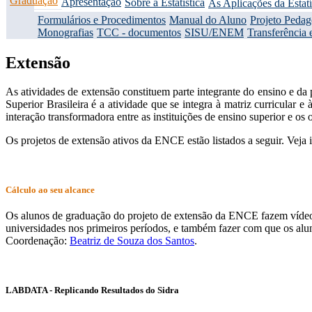
Graduação
Apresentação
Sobre a Estatística
As Aplicações da Estatí
Formulários e Procedimentos
Manual do Aluno
Projeto Peda
Monografias
TCC - documentos
SISU/ENEM
Transferência 
Extensão
As atividades de extensão constituem parte integrante do ensino e da 
Superior Brasileira é a atividade que se integra à matriz curricular e
interação transformadora entre as instituições de ensino superior e o
Os projetos de extensão ativos da ENCE estão listados a seguir. Veja
Cálculo ao seu alcance
Os alunos de graduação do projeto de extensão da ENCE fazem vídeos 
universidades nos primeiros períodos, e também fazer com que os alu
Coordenação:
Beatriz de Souza dos Santos
.
LABDATA - Replicando Resultados do Sidra