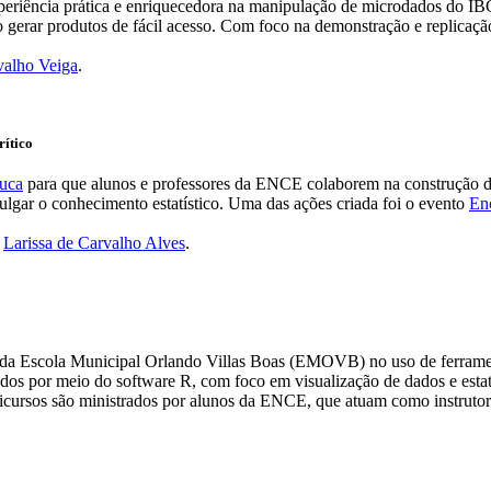
eriência prática e enriquecedora na manipulação de microdados do IBG
mo gerar produtos de fácil acesso. Com foco na demonstração e replicaçã
valho Veiga
.
rítico
uca
para que alunos e professores da ENCE colaborem na construção de 
lgar o conhecimento estatístico. Uma das ações criada foi o evento
Enc
,
Larissa de Carvalho Alves
.
res da Escola Municipal Orlando Villas Boas (EMOVB) no uso de ferrame
ados por meio do software R, com foco em visualização de dados e esta
inicursos são ministrados por alunos da ENCE, que atuam como instruto