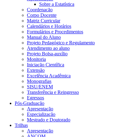
Sobre a Estatística
Coordenação
Corpo Docente
Matriz Curricular
Calendários e Horários
Formulários e Procedimentos
Manual do Aluno
Projeto Pedagógico e Regulamento
Atendimento ao aluno
Projeto Bolsa-auxílio
Monitoria
Iniciação Científica
Extensão
Excelência Acadêmica
Monografias
SISU/ENEM
Transferência e Reingresso
Egressos
Pós-Graduação
Apresentação
Especialização
Mestrado e Doutorado
Trilhas
Apresentação
ANCOM