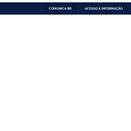
COMUNICA BR
ACESSO À INFORMAÇÃO
IR
PARA
O
CONTEÚDO