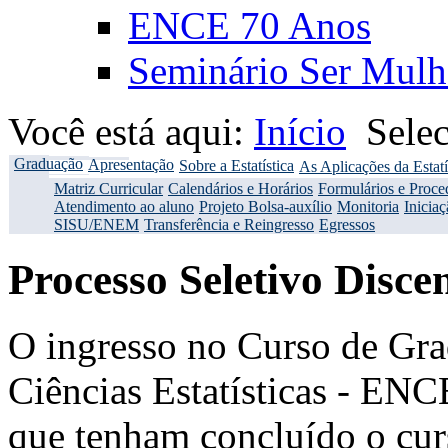
ENCE 70 Anos
Seminário Ser Mulh
Você está aqui:
Início
Sele
Graduação
Apresentação
Sobre a Estatística
As Aplicações da Estatí
Matriz Curricular
Calendários e Horários
Formulários e Proce
Atendimento ao aluno
Projeto Bolsa-auxílio
Monitoria
Iniciaç
SISU/ENEM
Transferência e Reingresso
Egressos
Processo Seletivo Disc
O ingresso no Curso de Gra
Ciências Estatísticas - ENC
que tenham concluído o cu