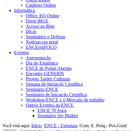
Catálogo Online
Informática
Office 365 Online
Drive IBGE
Acesso ao Bme
Dicas
Seminários e Defesas
Notícias em geral
ENCEemFOCO
Eventos
Apresentação
Dia do Estatístico
ENCE de Portas Abertas
Encontro GENERIS
Projeto Tardes Culturais
Semana de Iniciação Científica
Seminário ENCE
Seminário de Iniciação Científica
Workshop ENCE e o Mercado de trabalho
Outros Eventos da ENCE
ENCE 70 Anos
Seminário Ser Mulher
Você está aqui:
Início
ENCE - Estrutura
Com. E. Pesq.- Pos-Grad.