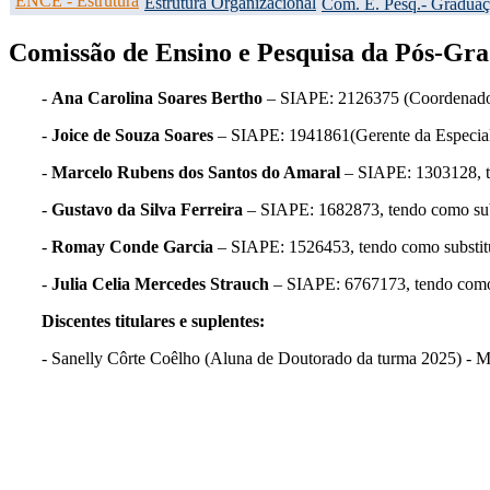
ENCE - Estrutura
Estrutura Organizacional
Com. E. Pesq.- Gradua
Comissão de Ensino e Pesquisa da Pós-Gr
-
Ana Carolina Soares Bertho
– SIAPE: 2126375 (Coordenadora
-
Joice de Souza Soares
– SIAPE: 1941861(Gerente da Especiali
-
Marcelo Rubens dos Santos do Amaral
– SIAPE: 1303128, t
-
Gustavo da Silva Ferreira
– SIAPE: 1682873, tendo como sub
-
Romay Conde Garcia
– SIAPE: 1526453, tendo como substit
-
Julia Celia Mercedes Strauch
– SIAPE: 6767173, tendo como
Discentes titulares e suplentes:
- Sanelly Côrte Coêlho (Aluna de Doutorado da turma 2025) - M