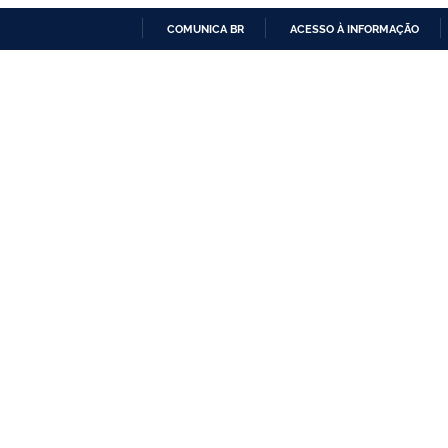
COMUNICA BR
ACESSO À INFORMAÇÃO
IR
PARA
O
CONTEÚDO