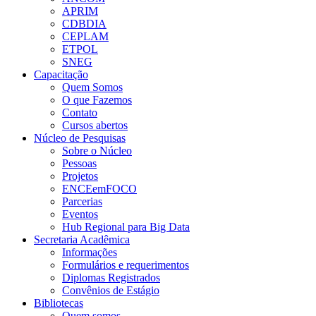
APRIM
CDBDIA
CEPLAM
ETPOL
SNEG
Capacitação
Quem Somos
O que Fazemos
Contato
Cursos abertos
Núcleo de Pesquisas
Sobre o Núcleo
Pessoas
Projetos
ENCEemFOCO
Parcerias
Eventos
Hub Regional para Big Data
Secretaria Acadêmica
Informações
Formulários e requerimentos
Diplomas Registrados
Convênios de Estágio
Bibliotecas
Quem somos