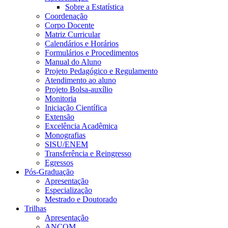
Sobre a Estatística
Coordenação
Corpo Docente
Matriz Curricular
Calendários e Horários
Formulários e Procedimentos
Manual do Aluno
Projeto Pedagógico e Regulamento
Atendimento ao aluno
Projeto Bolsa-auxílio
Monitoria
Iniciação Científica
Extensão
Excelência Acadêmica
Monografias
SISU/ENEM
Transferência e Reingresso
Egressos
Pós-Graduação
Apresentação
Especialização
Mestrado e Doutorado
Trilhas
Apresentação
ANCOM