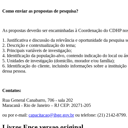
Como enviar as propostas de pesquisa?
As propostas deverão ser encaminhadas à Coordenação do CDHP nos 
1. Justificativa e discussão da relevância e oportunidade da pesquisa 
2. Descrição e contextualização do tema;
3. Principais variáveis de investigação;
4. Identificação da população-alvo, contendo indicação do local ou área
5. Unidades de investigação (domicílio, morador e/ou família);
6. Identificação do cliente, incluindo informações sobre a instituiç
dessa pessoa.
Contatos:
Rua General Canabarro, 706 - sala 202
Maracanã - Rio de Janeiro – RJ CEP: 20271-205
ou por e-mail:
capacitacao@ibge.gov.br
ou telefone: (21) 2142-8799.
Livros Ence versao original