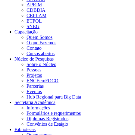
APRIM
CDBDIA
CEPLAM
ETPOL
SNEG
Capacitação
Quem Somos
O que Fazemos
Contato
Cursos abertos
Núcleo de Pesquisas
Sobre o Núcleo
Pessoas
Projetos
ENCEemFOCO
Parcerias
Eventos
Hub Regional para Big Data
Secretaria Acadêmica
Informações
Formulários e requerimentos
Diplomas Registrados
Convênios de Estágio
Bibliotecas
Quem somos