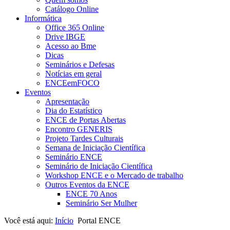
Catálogo Online
Informática
Office 365 Online
Drive IBGE
Acesso ao Bme
Dicas
Seminários e Defesas
Notícias em geral
ENCEemFOCO
Eventos
Apresentação
Dia do Estatístico
ENCE de Portas Abertas
Encontro GENERIS
Projeto Tardes Culturais
Semana de Iniciação Científica
Seminário ENCE
Seminário de Iniciação Científica
Workshop ENCE e o Mercado de trabalho
Outros Eventos da ENCE
ENCE 70 Anos
Seminário Ser Mulher
Você está aqui:
Início
Portal ENCE