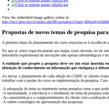
View the embedded image gallery online at:
http://ence.ibge.gov.br/index.php/80-portalence?start=49#sigFreeId
Propostas de novos temas de pesquisa pa
A primeira etapa do planejamento do curso relaciona-se à escolha do 
No que se refere especificamente aos temas, esses deverão ser de r
laboratório experimental de inovações não apenas metodológicas e te
A entidade que propõe a pesquisa deve ser (ou estar inserida em
obtenção de conhecimento ou informação que enriqueça o debate s
Ao iniciar o planejamento de cada edição do CDHP, os clientes respon
trabalhar com a equipe do curso na implementação da pesquisa. Caso
-A adequação do tema ao tratamento numa pesquisa como a que pod
-A oportunidade, a relevância e o ineditismo do tema da pesquisa s
-As características e o comprometimento do cliente com a realização d
-A ordem cronológica de apresentação das propostas.