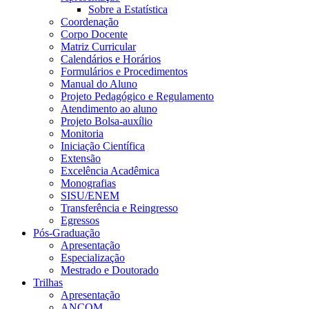
Sobre a Estatística
Coordenação
Corpo Docente
Matriz Curricular
Calendários e Horários
Formulários e Procedimentos
Manual do Aluno
Projeto Pedagógico e Regulamento
Atendimento ao aluno
Projeto Bolsa-auxílio
Monitoria
Iniciação Científica
Extensão
Excelência Acadêmica
Monografias
SISU/ENEM
Transferência e Reingresso
Egressos
Pós-Graduação
Apresentação
Especialização
Mestrado e Doutorado
Trilhas
Apresentação
ANCOM