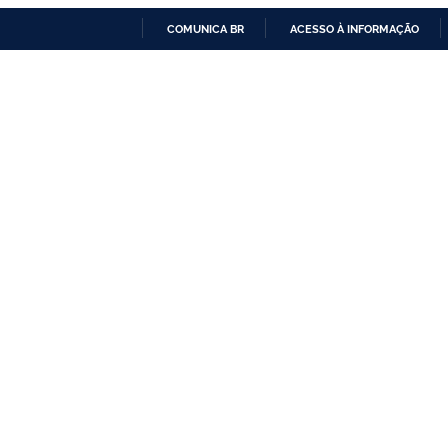
COMUNICA BR
ACESSO À INFORMAÇÃO
IR
PARA
O
CONTEÚDO