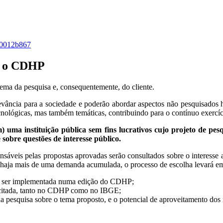
d60012b867
ra o CDHP
tema da pesquisa e, consequentemente, do cliente.
elevância para a sociedade e poderão abordar aspectos não pesquisado
cnológicas, mas também temáticas, contribuindo para o contínuo exercí
) uma instituição pública sem fins lucrativos cujo projeto de pes
obre questões de interesse público.
sáveis pelas propostas aprovadas serão consultados sobre o interesse 
 haja mais de uma demanda acumulada, o processo de escolha levará e
e ser implementada numa edição do CDHP;
olicitada, tanto no CDHP como no IBGE;
a pesquisa sobre o tema proposto, e o potencial de aproveitamento dos 