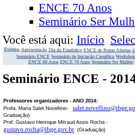
ENCE 70 Anos
Seminário Ser Mulh
Você está aqui:
Início
Sele
Eventos
Apresentação
Dia do Estatístico
ENCE de Portas Abertas
E
Seminário ENCE
Seminário de Iniciação Científica
Workshop
ENCE 60 Anos
ENCE 70 Anos
Seminário Ser Mulher
Seminário ENCE - 201
Professores organizadores - ANO 2014:
salet.novellino@ibge.go
Profa. Maria Salet Novellino-
Graduação)
Prof. Gustavo Henrique Mitraud Assis Rocha -
gustavo.rocha@ibge.gov.br
(Graduação)