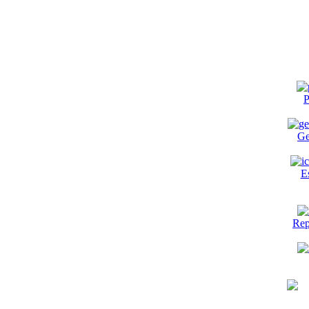
P
Ge
E
Rep