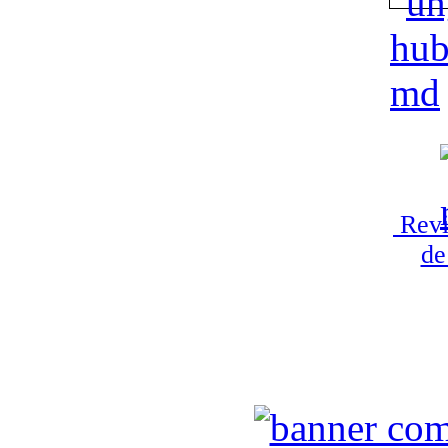
Revi
de