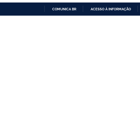
COMUNICA BR
ACESSO À INFORMAÇÃO
IR
PARA
O
CONTEÚDO