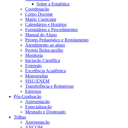
Sobre a Estatística
Coordenação
Corpo Docente
Matriz Curricular
Calendários e Horários
Formulários e Procedimentos
Manual do Aluno
Projeto Pedagógico e Regulamento
Atendimento ao aluno
Projeto Bolsa-auxílio
Monitoria
Iniciação Científica
Extensão
Excelência Acadêmica
Monografias
SISU/ENEM
Transferência e Reingresso
Egressos
Pós-Graduação
Apresentação
Especialização
Mestrado e Doutorado
Trilhas
Apresentação
ANCOM