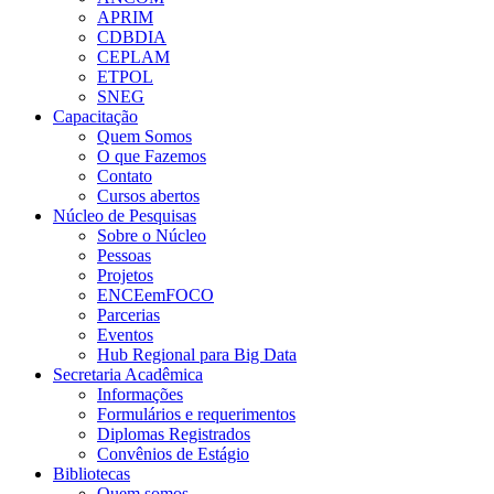
APRIM
CDBDIA
CEPLAM
ETPOL
SNEG
Capacitação
Quem Somos
O que Fazemos
Contato
Cursos abertos
Núcleo de Pesquisas
Sobre o Núcleo
Pessoas
Projetos
ENCEemFOCO
Parcerias
Eventos
Hub Regional para Big Data
Secretaria Acadêmica
Informações
Formulários e requerimentos
Diplomas Registrados
Convênios de Estágio
Bibliotecas
Quem somos