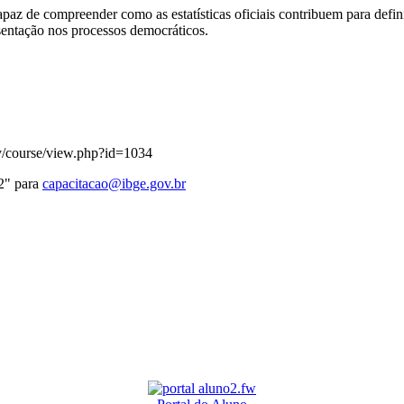
 capaz de compreender como as estatísticas oficiais contribuem para def
esentação nos processos democráticos.
ev/course/view.php?id=1034
2" para
capacitacao@ibge.gov.br