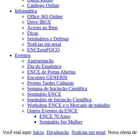
Catálogo Online
Informática
Office 365 Online
Drive IBGE
Acesso ao Bme
Dicas
Seminários e Defesas
Notícias em geral
ENCEemFOCO
Eventos
Apresentação
Dia do Estatístico
ENCE de Portas Abertas
Encontro GENERIS
Projeto Tardes Culturais
Semana de Iniciação Científica
Seminário ENCE
Seminário de Iniciação Científica
Workshop ENCE e o Mercado de trabalho
Outros Eventos da ENCE
ENCE 70 Anos
Seminário Ser Mulher
Você está aqui:
Início
Divulgação
Notícias em geral
Nova oferta de 