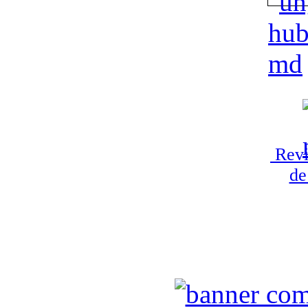
Revi
de