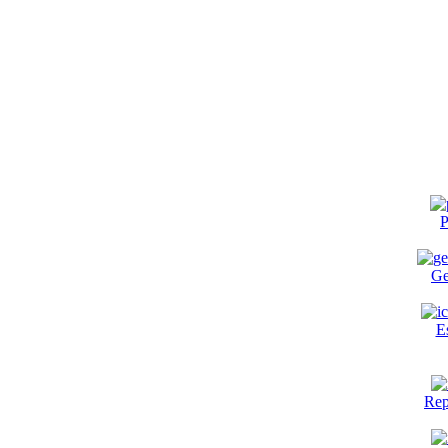
P
Ge
E
Rep