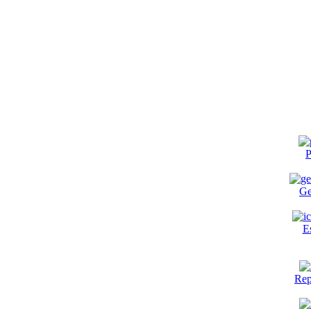
P
Ge
E
Rep