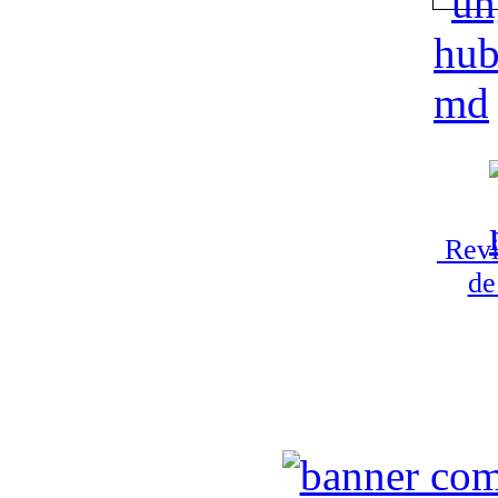
Revi
de