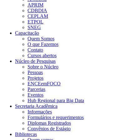
APRIM
CDBDIA
CEPLAM
ETPOL
SNEG
Capacitação
Quem Somos
O que Fazemos
Contato
Cursos abertos
Núcleo de Pesquisas
Sobre o Núcleo
Pessoas
Projetos
ENCEemFOCO
Parcerias
Eventos
Hub Regional para Big Data
Secretaria Acadêmica
Informações
Formulários e requerimentos
Diplomas Registrados
Convênios de Estágio
Bibliotecas
Quem somos