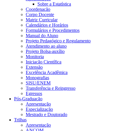
Sobre a Estatística
Coordenação
Corpo Docente
Matriz Curricular
Calendários e Horários
Formulários e Procedimentos
Manual do Aluno
Projeto Pedagógico e Regulamento
Atendimento ao aluno
Projeto Bolsa-auxílio
Monitoria
Iniciação Científica
Extensão
Excelência Acadêmica
Monografias
SISU/ENEM
Transferência e Reingresso
Egressos
Pós-Graduação
Apresentação
Especialização
Mestrado e Doutorado
Trilhas
Apresentação
ANCOM