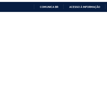
COMUNICA BR
ACESSO À INFORMAÇÃO
IR
PARA
O
CONTEÚDO