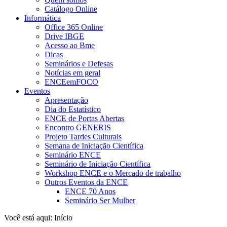
Catálogo Online
Informática
Office 365 Online
Drive IBGE
Acesso ao Bme
Dicas
Seminários e Defesas
Notícias em geral
ENCEemFOCO
Eventos
Apresentação
Dia do Estatístico
ENCE de Portas Abertas
Encontro GENERIS
Projeto Tardes Culturais
Semana de Iniciação Científica
Seminário ENCE
Seminário de Iniciação Científica
Workshop ENCE e o Mercado de trabalho
Outros Eventos da ENCE
ENCE 70 Anos
Seminário Ser Mulher
Você está aqui:
Início