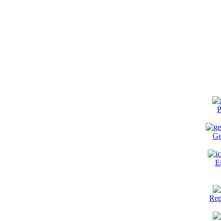
P
Ge
E
Rep