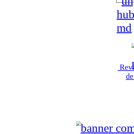
Revi
de