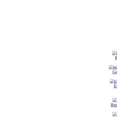
P
Ge
E
Rep