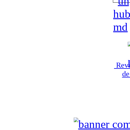
Revi
de