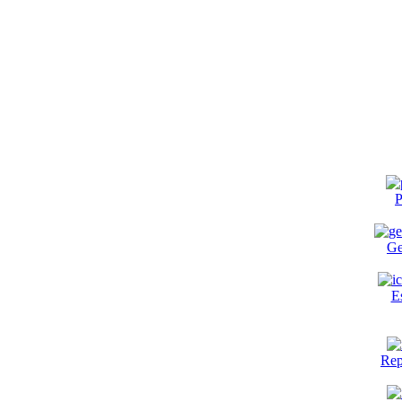
P
Ge
E
Rep