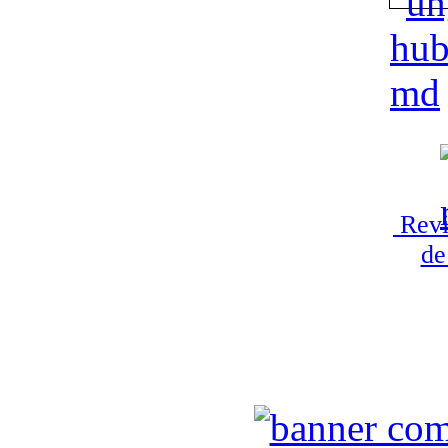
Revi
de