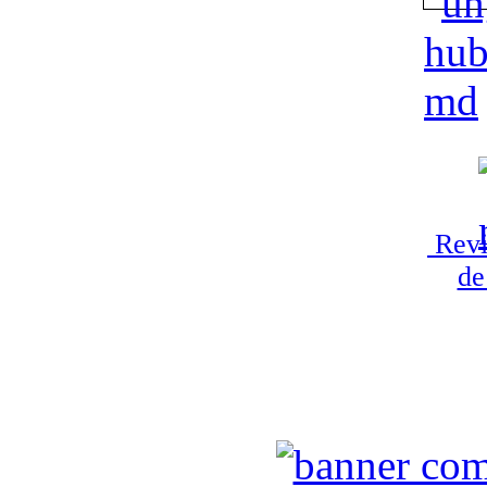
Revi
de