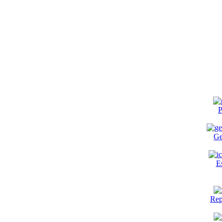
P
Ge
E
Rep