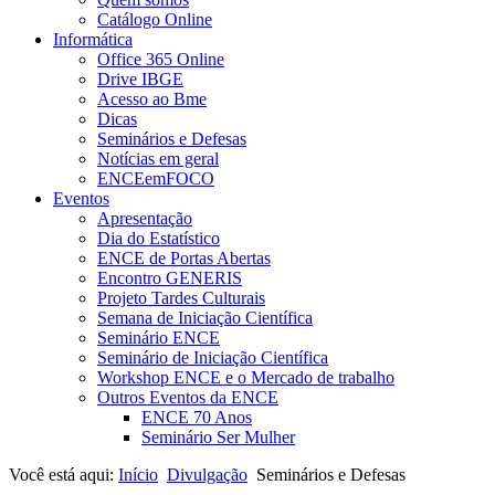
Catálogo Online
Informática
Office 365 Online
Drive IBGE
Acesso ao Bme
Dicas
Seminários e Defesas
Notícias em geral
ENCEemFOCO
Eventos
Apresentação
Dia do Estatístico
ENCE de Portas Abertas
Encontro GENERIS
Projeto Tardes Culturais
Semana de Iniciação Científica
Seminário ENCE
Seminário de Iniciação Científica
Workshop ENCE e o Mercado de trabalho
Outros Eventos da ENCE
ENCE 70 Anos
Seminário Ser Mulher
Você está aqui:
Início
Divulgação
Seminários e Defesas