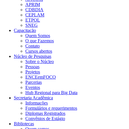
APRIM
CDBDIA
CEPLAM
ETPOL
SNEG
Capacitação
Quem Somos
O que Fazemos
Contato
Cursos abertos
Núcleo de Pesquisas
Sobre o Núcleo
Pessoas
Projetos
ENCEemFOCO
Parcerias
Eventos
Hub Regional para Big Data
Secretaria Acadêmica
Informações
Formulários e requerimentos
Diplomas Registrados
Convênios de Estágio
Bibliotecas
Quem somos