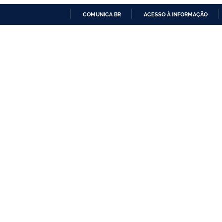
COMUNICA BR
ACESSO À INFORMAÇÃO
IR
PARA
O
CONTEÚDO