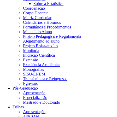
Sobre a Estatística
Coordenação
Corpo Docente
Matriz Curricular
Calendários e Horários
Formulários e Procedimentos
Manual do Aluno
Projeto Pedagógico e Regulamento
Atendimento ao aluno
Projeto Bolsa-auxílio
Monitoria
Iniciação Científica
Extensão
Excelência Acadêmica
Monografias
SISU/ENEM
Transferência e Reingresso
Egressos
Pós-Graduação
Apresentação
Especialização
Mestrado e Doutorado
Trilhas
Apresentação
ANCOM