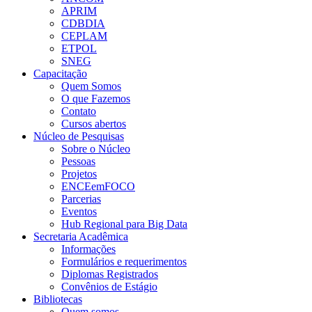
APRIM
CDBDIA
CEPLAM
ETPOL
SNEG
Capacitação
Quem Somos
O que Fazemos
Contato
Cursos abertos
Núcleo de Pesquisas
Sobre o Núcleo
Pessoas
Projetos
ENCEemFOCO
Parcerias
Eventos
Hub Regional para Big Data
Secretaria Acadêmica
Informações
Formulários e requerimentos
Diplomas Registrados
Convênios de Estágio
Bibliotecas
Quem somos