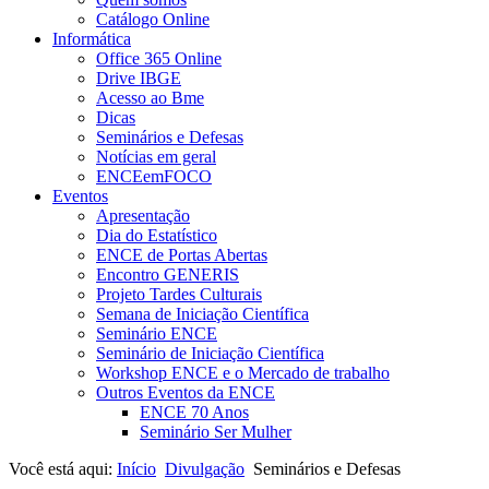
Catálogo Online
Informática
Office 365 Online
Drive IBGE
Acesso ao Bme
Dicas
Seminários e Defesas
Notícias em geral
ENCEemFOCO
Eventos
Apresentação
Dia do Estatístico
ENCE de Portas Abertas
Encontro GENERIS
Projeto Tardes Culturais
Semana de Iniciação Científica
Seminário ENCE
Seminário de Iniciação Científica
Workshop ENCE e o Mercado de trabalho
Outros Eventos da ENCE
ENCE 70 Anos
Seminário Ser Mulher
Você está aqui:
Início
Divulgação
Seminários e Defesas