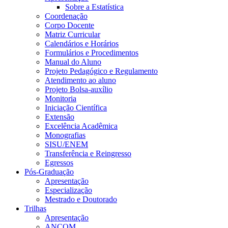
Sobre a Estatística
Coordenação
Corpo Docente
Matriz Curricular
Calendários e Horários
Formulários e Procedimentos
Manual do Aluno
Projeto Pedagógico e Regulamento
Atendimento ao aluno
Projeto Bolsa-auxílio
Monitoria
Iniciação Científica
Extensão
Excelência Acadêmica
Monografias
SISU/ENEM
Transferência e Reingresso
Egressos
Pós-Graduação
Apresentação
Especialização
Mestrado e Doutorado
Trilhas
Apresentação
ANCOM