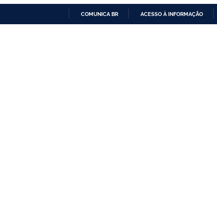
COMUNICA BR
ACESSO À INFORMAÇÃO
IR
PARA
O
CONTEÚDO