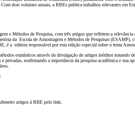
40. Com dois volumes anuais, a RBEs publica trabalhos relevantes em Es
em e Métodos de Pesquisa, com três artigos que refletem a relevância d
ajetória da Escola de Amostragem e Métodos de Pesquisas (ESAMP), cu
E, é a editora responsável por esta edição especial sobre o tema Amo
odos estatísticos através da divulgação de artigos inéditos tratando de
as e privadas, reafirmando a importância da pesquisa acadêmica e sua ap
área.
:
ubmeter artigos à RBE pelo link: