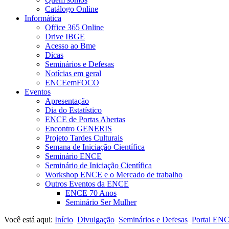
Catálogo Online
Informática
Office 365 Online
Drive IBGE
Acesso ao Bme
Dicas
Seminários e Defesas
Notícias em geral
ENCEemFOCO
Eventos
Apresentação
Dia do Estatístico
ENCE de Portas Abertas
Encontro GENERIS
Projeto Tardes Culturais
Semana de Iniciação Científica
Seminário ENCE
Seminário de Iniciação Científica
Workshop ENCE e o Mercado de trabalho
Outros Eventos da ENCE
ENCE 70 Anos
Seminário Ser Mulher
Você está aqui:
Início
Divulgação
Seminários e Defesas
Portal EN