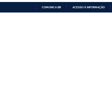
COMUNICA BR
ACESSO À INFORMAÇÃO
IR
PARA
O
CONTEÚDO