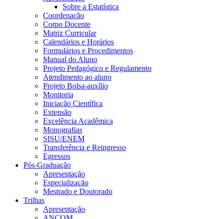
Sobre a Estatística
Coordenação
Corpo Docente
Matriz Curricular
Calendários e Horários
Formulários e Procedimentos
Manual do Aluno
Projeto Pedagógico e Regulamento
Atendimento ao aluno
Projeto Bolsa-auxílio
Monitoria
Iniciação Científica
Extensão
Excelência Acadêmica
Monografias
SISU/ENEM
Transferência e Reingresso
Egressos
Pós-Graduação
Apresentação
Especialização
Mestrado e Doutorado
Trilhas
Apresentação
ANCOM