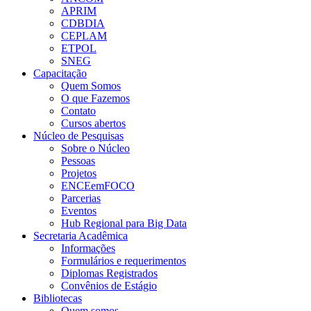
APRIM
CDBDIA
CEPLAM
ETPOL
SNEG
Capacitação
Quem Somos
O que Fazemos
Contato
Cursos abertos
Núcleo de Pesquisas
Sobre o Núcleo
Pessoas
Projetos
ENCEemFOCO
Parcerias
Eventos
Hub Regional para Big Data
Secretaria Acadêmica
Informações
Formulários e requerimentos
Diplomas Registrados
Convênios de Estágio
Bibliotecas
Quem somos