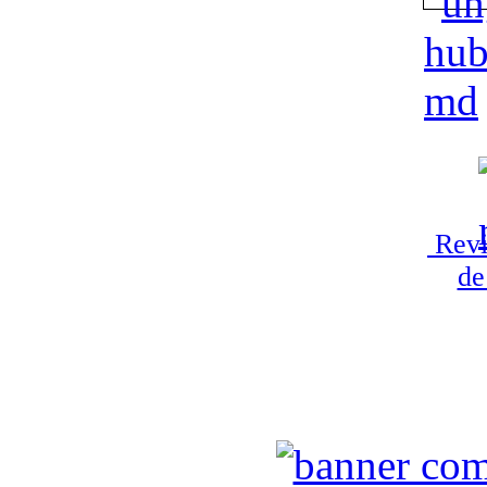
Revi
de