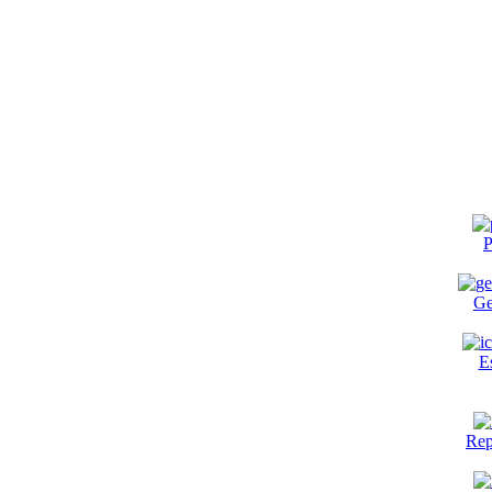
P
Ge
E
Rep