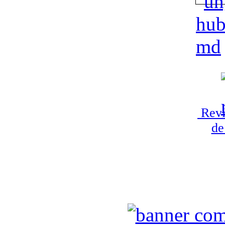
Revi
de