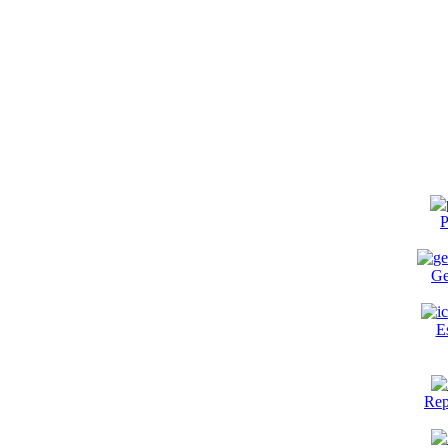
P
Ge
E
Rep