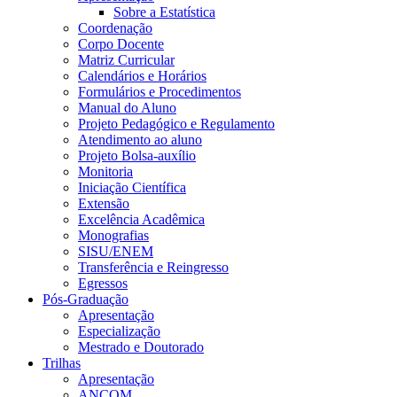
Sobre a Estatística
Coordenação
Corpo Docente
Matriz Curricular
Calendários e Horários
Formulários e Procedimentos
Manual do Aluno
Projeto Pedagógico e Regulamento
Atendimento ao aluno
Projeto Bolsa-auxílio
Monitoria
Iniciação Científica
Extensão
Excelência Acadêmica
Monografias
SISU/ENEM
Transferência e Reingresso
Egressos
Pós-Graduação
Apresentação
Especialização
Mestrado e Doutorado
Trilhas
Apresentação
ANCOM