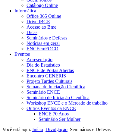
Catálogo Online
Informática
Office 365 Online
Drive IBGE
Acesso ao Bme
Dicas
Seminários e Defesas
Notícias em geral
ENCEemFOCO
Eventos
Apresentação
Dia do Estatístico
ENCE de Portas Abertas
Encontro GENERIS
Projeto Tardes Culturais
Semana de Iniciação Científica
Seminário ENCE
Seminário de Iniciação Científica
Workshop ENCE e o Mercado de trabalho
Outros Eventos da ENCE
ENCE 70 Anos
Seminário Ser Mulher
Você está aqui:
Início
Divulgação
Seminários e Defesas