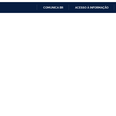
COMUNICA BR
ACESSO À INFORMAÇÃO
IR
PARA
O
CONTEÚDO