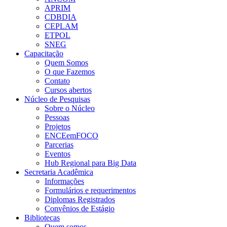
APRIM
CDBDIA
CEPLAM
ETPOL
SNEG
Capacitação
Quem Somos
O que Fazemos
Contato
Cursos abertos
Núcleo de Pesquisas
Sobre o Núcleo
Pessoas
Projetos
ENCEemFOCO
Parcerias
Eventos
Hub Regional para Big Data
Secretaria Acadêmica
Informações
Formulários e requerimentos
Diplomas Registrados
Convênios de Estágio
Bibliotecas
Quem somos