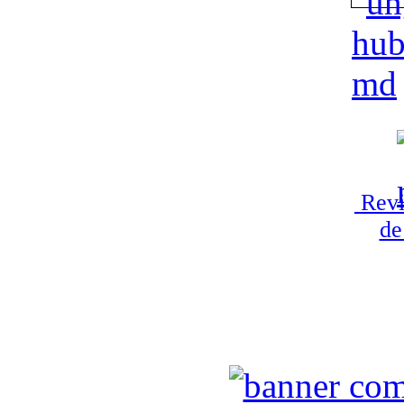
Revi
de