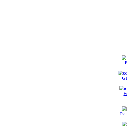
P
Ge
E
Rep