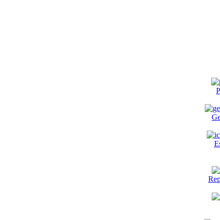
P
Ge
E
Rep