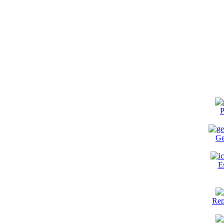
P
Ge
E
Rep