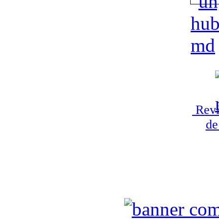
Revi
de