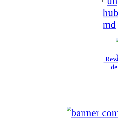
Revi
de