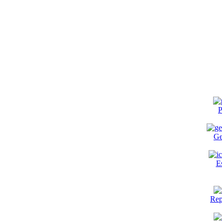
P
Ge
E
Rep