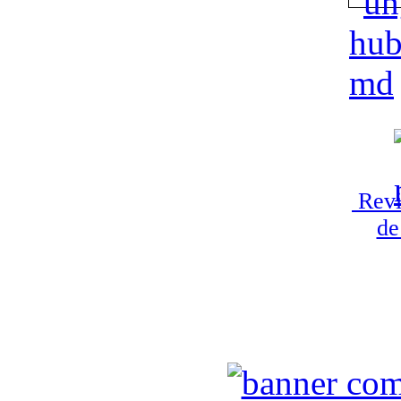
Revi
de