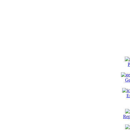
P
Ge
E
Rep