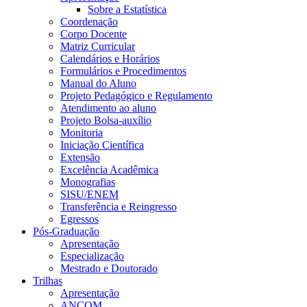
Sobre a Estatística
Coordenação
Corpo Docente
Matriz Curricular
Calendários e Horários
Formulários e Procedimentos
Manual do Aluno
Projeto Pedagógico e Regulamento
Atendimento ao aluno
Projeto Bolsa-auxílio
Monitoria
Iniciação Científica
Extensão
Excelência Acadêmica
Monografias
SISU/ENEM
Transferência e Reingresso
Egressos
Pós-Graduação
Apresentação
Especialização
Mestrado e Doutorado
Trilhas
Apresentação
ANCOM