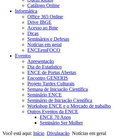
Catálogo Online
Informática
Office 365 Online
Drive IBGE
Acesso ao Bme
Dicas
Seminários e Defesas
Notícias em geral
ENCEemFOCO
Eventos
Apresentação
Dia do Estatístico
ENCE de Portas Abertas
Encontro GENERIS
Projeto Tardes Culturais
Semana de Iniciação Científica
Seminário ENCE
Seminário de Iniciação Científica
Workshop ENCE e o Mercado de trabalho
Outros Eventos da ENCE
ENCE 70 Anos
Seminário Ser Mulher
Você está aqui:
Início
Divulgação
Notícias em geral