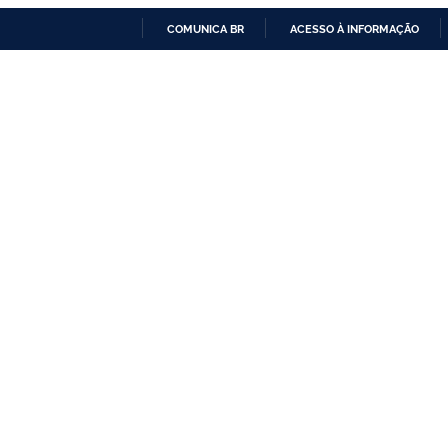
COMUNICA BR
ACESSO À INFORMAÇÃO
IR
PARA
O
CONTEÚDO