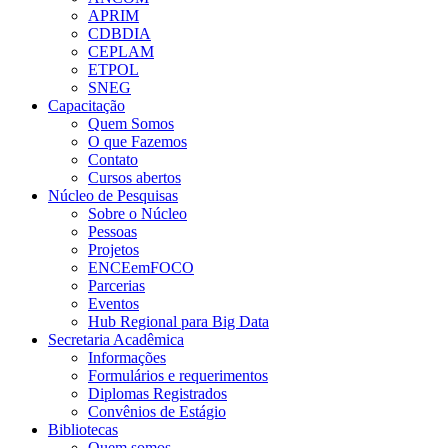
APRIM
CDBDIA
CEPLAM
ETPOL
SNEG
Capacitação
Quem Somos
O que Fazemos
Contato
Cursos abertos
Núcleo de Pesquisas
Sobre o Núcleo
Pessoas
Projetos
ENCEemFOCO
Parcerias
Eventos
Hub Regional para Big Data
Secretaria Acadêmica
Informações
Formulários e requerimentos
Diplomas Registrados
Convênios de Estágio
Bibliotecas
Quem somos