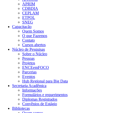
APRIM
CDBDIA
CEPLAM
ETPOL
SNEG
Capacitação
Quem Somos
O que Fazemos
Contato
Cursos abertos
Núcleo de Pesquisas
Sobre o Núcleo
Pessoas
Projetos
ENCEemFOCO
Parcerias
Eventos
Hub Regional para Big Data
Secretaria Acadêmica
Informações
Formulários e requerimentos
Diplomas Registrados
Convênios de Estágio
Bibliotecas
Quem somos