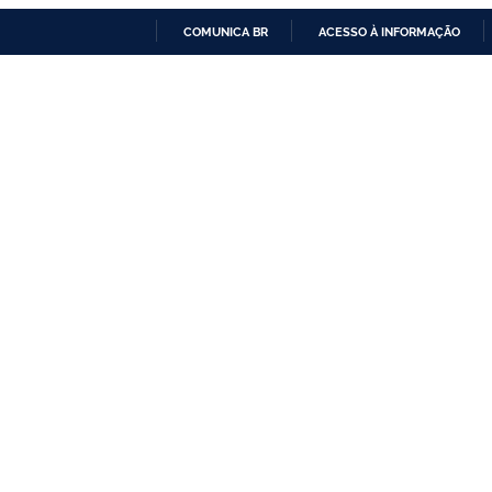
COMUNICA BR
ACESSO À INFORMAÇÃO
IR
PARA
O
CONTEÚDO