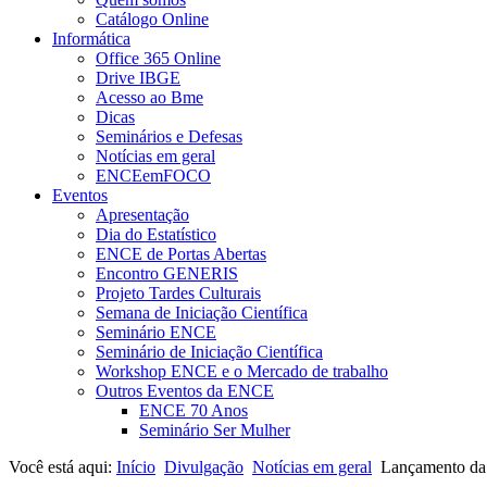
Catálogo Online
Informática
Office 365 Online
Drive IBGE
Acesso ao Bme
Dicas
Seminários e Defesas
Notícias em geral
ENCEemFOCO
Eventos
Apresentação
Dia do Estatístico
ENCE de Portas Abertas
Encontro GENERIS
Projeto Tardes Culturais
Semana de Iniciação Científica
Seminário ENCE
Seminário de Iniciação Científica
Workshop ENCE e o Mercado de trabalho
Outros Eventos da ENCE
ENCE 70 Anos
Seminário Ser Mulher
Você está aqui:
Início
Divulgação
Notícias em geral
Lançamento da N