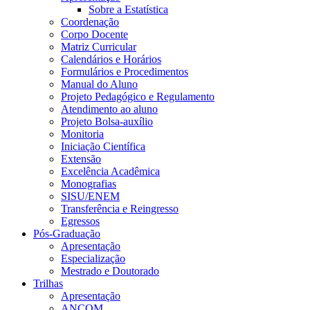
Sobre a Estatística
Coordenação
Corpo Docente
Matriz Curricular
Calendários e Horários
Formulários e Procedimentos
Manual do Aluno
Projeto Pedagógico e Regulamento
Atendimento ao aluno
Projeto Bolsa-auxílio
Monitoria
Iniciação Científica
Extensão
Excelência Acadêmica
Monografias
SISU/ENEM
Transferência e Reingresso
Egressos
Pós-Graduação
Apresentação
Especialização
Mestrado e Doutorado
Trilhas
Apresentação
ANCOM