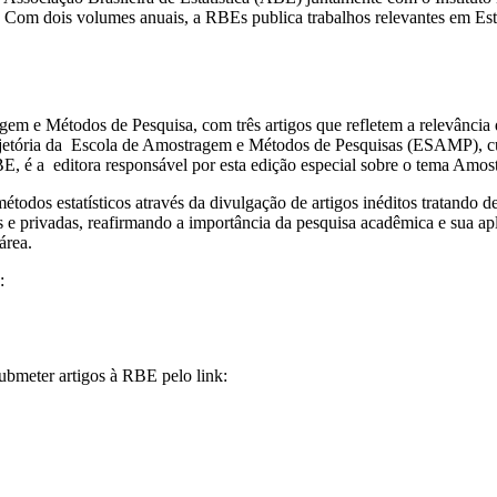
40. Com dois volumes anuais, a RBEs publica trabalhos relevantes em Es
em e Métodos de Pesquisa, com três artigos que refletem a relevância d
ajetória da Escola de Amostragem e Métodos de Pesquisas (ESAMP), cu
E, é a editora responsável por esta edição especial sobre o tema Amo
odos estatísticos através da divulgação de artigos inéditos tratando de
as e privadas, reafirmando a importância da pesquisa acadêmica e sua ap
área.
:
ubmeter artigos à RBE pelo link: