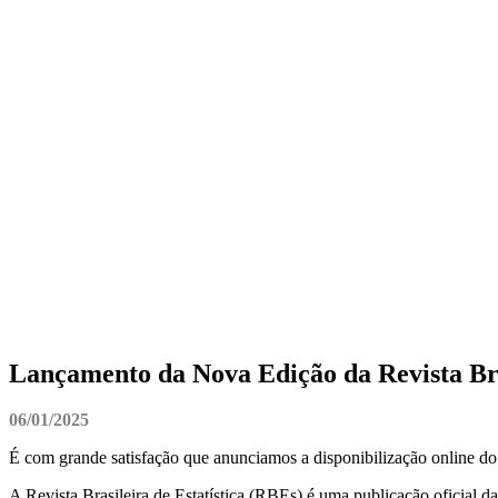
Lançamento da Nova Edição da Revista Bras
06/01/2025
É com grande satisfação que anunciamos a disponibilização online do V
A Revista Brasileira de Estatística (RBEs) é uma publicação oficial d