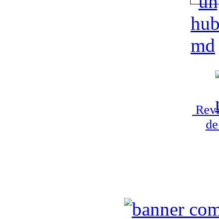
Revi
de