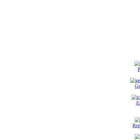
P
Ge
E
Rep