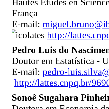
Hautes Études en Science
França
E-mail:
miguel.bruno@ib
http://lattes.c
Pedro Luis do Nascimen
Doutor em Estatística - 
E-mail:
pedro-luis.silva
http://lattes.cnpq.br/9
Sonoê Sugahara Pinhei
Doutora em Economia da 