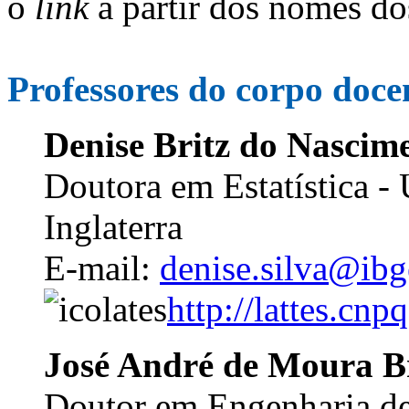
o
link
a partir dos nomes do
Professores do corpo doc
Denise Britz do Nascime
Doutora em Estatística -
Inglaterra
E-mail:
denise.silva@ibg
http://lattes.c
José André de Moura B
Doutor em Engenharia de