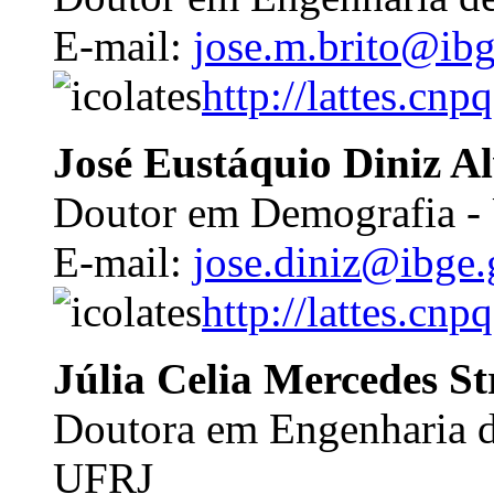
E-mail:
jose.m.brito@ibg
http://lattes.c
José Eustáquio Diniz Al
Doutor em Demografia 
E-mail:
jose.diniz@ibge.
http://lattes.c
Júlia Celia Mercedes S
Doutora em Engenharia d
UFRJ