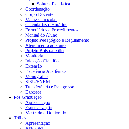
Sobre a Estatística
Coordenação
Corpo Docente
Matriz Curricular
Calendários e Horários
Formulários e Procedimentos
Manual do Aluno
Projeto Pedagógico e Regulamento
Atendimento ao aluno
Projeto Bolsa-auxílio
Monitoria
Iniciação Científica
Extensão
Excelência Acadêmica
Monografias
SISU/ENEM
Transferência e Reingresso
Egressos
Pós-Graduação
Apresentação
Especialização
Mestrado e Doutorado
Trilhas
Apresentação
ANCOM