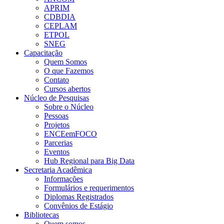
APRIM
CDBDIA
CEPLAM
ETPOL
SNEG
Capacitação
Quem Somos
O que Fazemos
Contato
Cursos abertos
Núcleo de Pesquisas
Sobre o Núcleo
Pessoas
Projetos
ENCEemFOCO
Parcerias
Eventos
Hub Regional para Big Data
Secretaria Acadêmica
Informações
Formulários e requerimentos
Diplomas Registrados
Convênios de Estágio
Bibliotecas
Quem somos