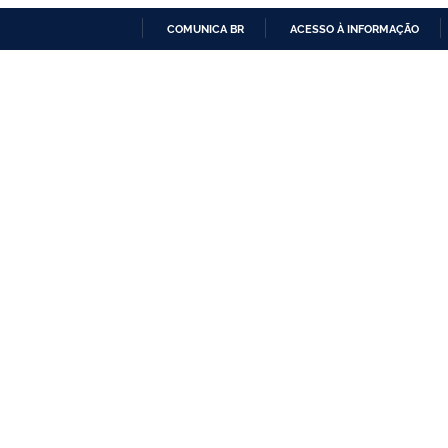
COMUNICA BR
ACESSO À INFORMAÇÃO
IR
PARA
O
CONTEÚDO