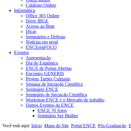
Catálogo Online
Informática
Office 365 Online
Drive IBGE
Acesso ao Bme
Dicas
Seminários e Defesas
Notícias em geral
ENCEemFOCO
Eventos
Apresentação
Dia do Estatístico
ENCE de Portas Abertas
Encontro GENERIS
Projeto Tardes Culturais
Semana de Iniciação Científica
Seminário ENCE
Seminário de Iniciação Científica
Workshop ENCE e o Mercado de trabalho
Outros Eventos da ENCE
ENCE 70 Anos
Seminário Ser Mulher
Você está aqui:
Início
Mapa do Site
Portal ENCE
Pós-Graduação
E