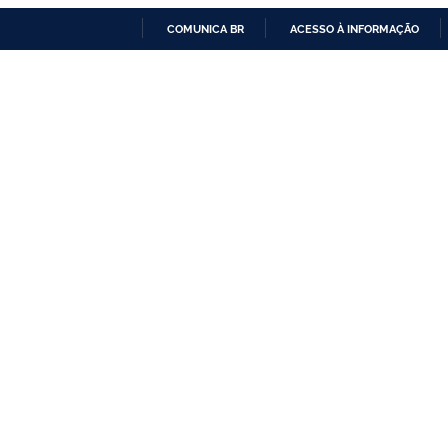
COMUNICA BR
ACESSO À INFORMAÇÃO
IR
PARA
O
CONTEÚDO