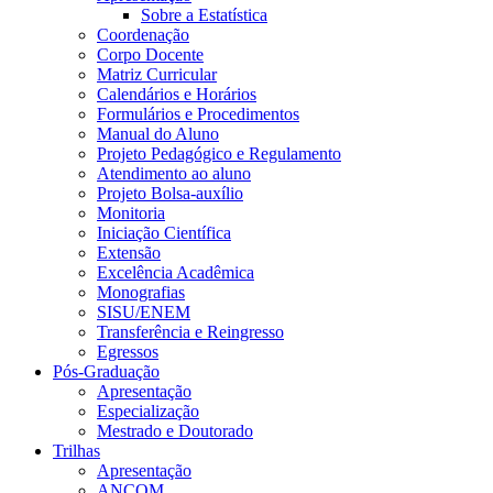
Sobre a Estatística
Coordenação
Corpo Docente
Matriz Curricular
Calendários e Horários
Formulários e Procedimentos
Manual do Aluno
Projeto Pedagógico e Regulamento
Atendimento ao aluno
Projeto Bolsa-auxílio
Monitoria
Iniciação Científica
Extensão
Excelência Acadêmica
Monografias
SISU/ENEM
Transferência e Reingresso
Egressos
Pós-Graduação
Apresentação
Especialização
Mestrado e Doutorado
Trilhas
Apresentação
ANCOM