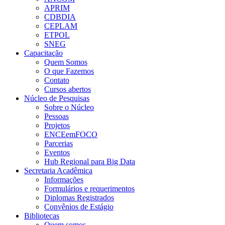
APRIM
CDBDIA
CEPLAM
ETPOL
SNEG
Capacitação
Quem Somos
O que Fazemos
Contato
Cursos abertos
Núcleo de Pesquisas
Sobre o Núcleo
Pessoas
Projetos
ENCEemFOCO
Parcerias
Eventos
Hub Regional para Big Data
Secretaria Acadêmica
Informações
Formulários e requerimentos
Diplomas Registrados
Convênios de Estágio
Bibliotecas
Quem somos