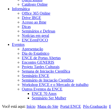
Catálogo Online
Informática
Office 365 Online
Drive IBGE
Acesso ao Bme
Dicas
Seminários e Defesas
Notícias em geral
ENCEemFOCO
Eventos
Apresentação
Dia do Estatístico
ENCE de Portas Abertas
Encontro GENERIS
Projeto Tardes Culturais
Semana de Iniciação Científica
Seminário ENCE
Seminário de Iniciação Científica
Workshop ENCE e o Mercado de trabalho
Outros Eventos da ENCE
ENCE 70 Anos
Seminário Ser Mulher
Você está aqui:
Início
Mapa do Site
Portal ENCE
Pós-Graduação
E