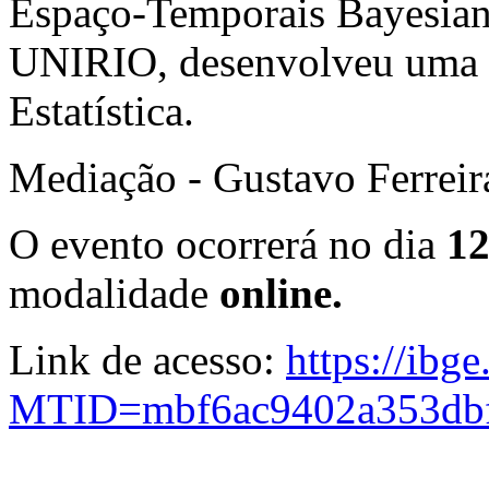
Espaço-Temporais Bayesian
UNIRIO, desenvolveu uma f
Estatística.
Mediação - Gustavo Ferreira
O evento ocorrerá no dia
12
modalidade
online.
Link de acesso:
https://ibg
MTID=mbf6ac9402a353dbf