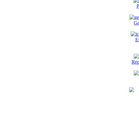
P
Ge
E
Rep