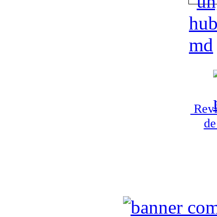
Revi
de