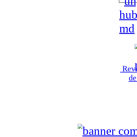
Revi
de