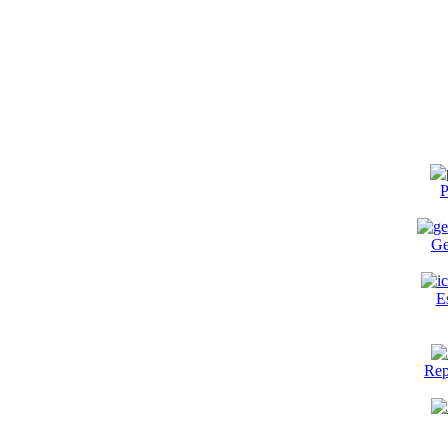
P
Ge
E
Rep