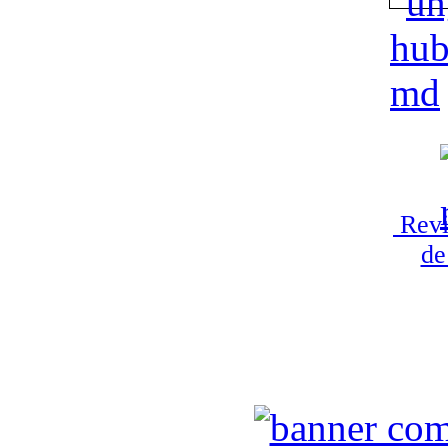
Revi
de