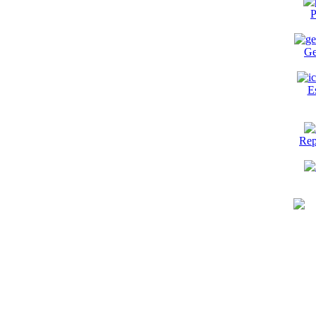
P
Ge
E
Rep