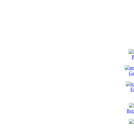
P
Ge
E
Rep