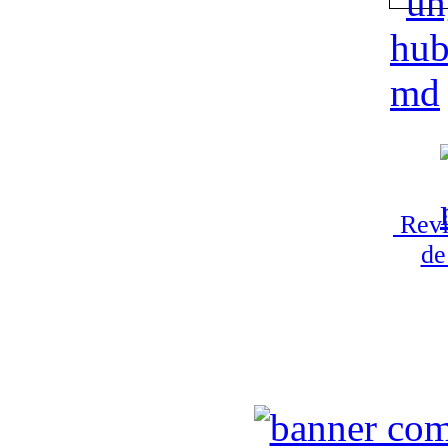
Revi
de