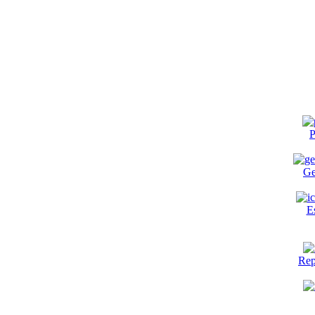
P
Ge
E
Rep