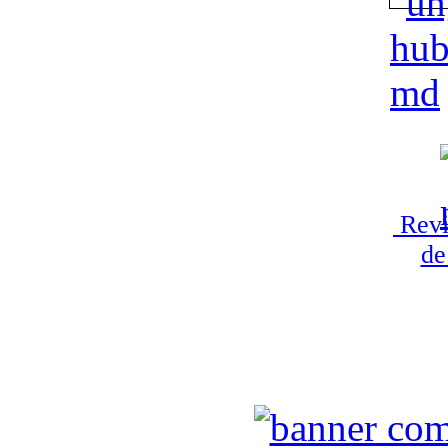
Revi
de