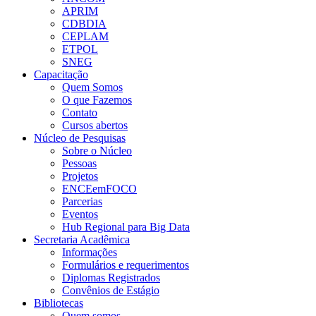
APRIM
CDBDIA
CEPLAM
ETPOL
SNEG
Capacitação
Quem Somos
O que Fazemos
Contato
Cursos abertos
Núcleo de Pesquisas
Sobre o Núcleo
Pessoas
Projetos
ENCEemFOCO
Parcerias
Eventos
Hub Regional para Big Data
Secretaria Acadêmica
Informações
Formulários e requerimentos
Diplomas Registrados
Convênios de Estágio
Bibliotecas
Quem somos