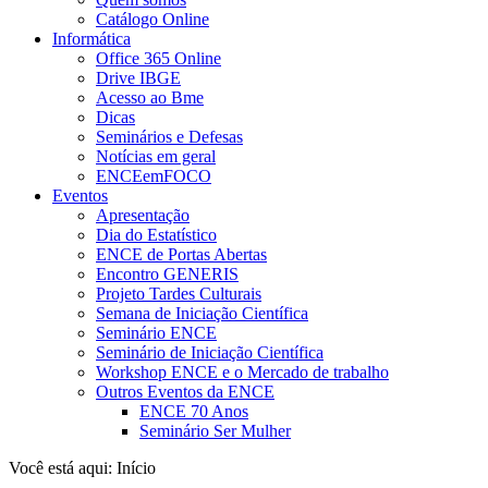
Catálogo Online
Informática
Office 365 Online
Drive IBGE
Acesso ao Bme
Dicas
Seminários e Defesas
Notícias em geral
ENCEemFOCO
Eventos
Apresentação
Dia do Estatístico
ENCE de Portas Abertas
Encontro GENERIS
Projeto Tardes Culturais
Semana de Iniciação Científica
Seminário ENCE
Seminário de Iniciação Científica
Workshop ENCE e o Mercado de trabalho
Outros Eventos da ENCE
ENCE 70 Anos
Seminário Ser Mulher
Você está aqui:
Início