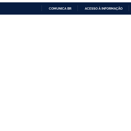
COMUNICA BR
ACESSO À INFORMAÇÃO
IR
PARA
O
CONTEÚDO