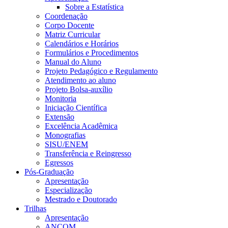
Sobre a Estatística
Coordenação
Corpo Docente
Matriz Curricular
Calendários e Horários
Formulários e Procedimentos
Manual do Aluno
Projeto Pedagógico e Regulamento
Atendimento ao aluno
Projeto Bolsa-auxílio
Monitoria
Iniciação Científica
Extensão
Excelência Acadêmica
Monografias
SISU/ENEM
Transferência e Reingresso
Egressos
Pós-Graduação
Apresentação
Especialização
Mestrado e Doutorado
Trilhas
Apresentação
ANCOM