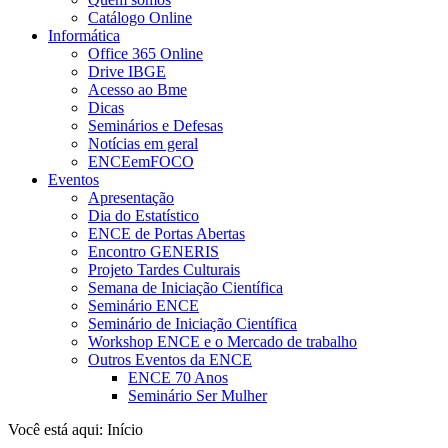
Catálogo Online
Informática
Office 365 Online
Drive IBGE
Acesso ao Bme
Dicas
Seminários e Defesas
Notícias em geral
ENCEemFOCO
Eventos
Apresentação
Dia do Estatístico
ENCE de Portas Abertas
Encontro GENERIS
Projeto Tardes Culturais
Semana de Iniciação Científica
Seminário ENCE
Seminário de Iniciação Científica
Workshop ENCE e o Mercado de trabalho
Outros Eventos da ENCE
ENCE 70 Anos
Seminário Ser Mulher
Você está aqui:
Início