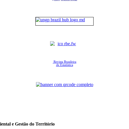
Revista Brasileira
de Estatística
ental e Gestão do Território