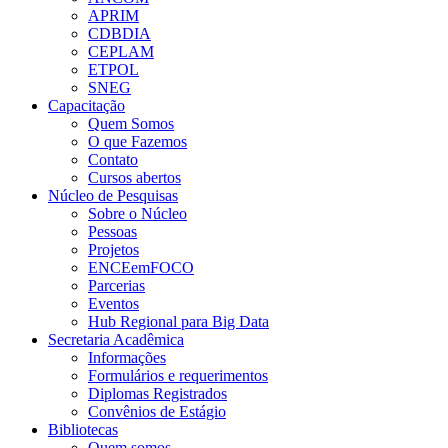
APRIM
CDBDIA
CEPLAM
ETPOL
SNEG
Capacitação
Quem Somos
O que Fazemos
Contato
Cursos abertos
Núcleo de Pesquisas
Sobre o Núcleo
Pessoas
Projetos
ENCEemFOCO
Parcerias
Eventos
Hub Regional para Big Data
Secretaria Acadêmica
Informações
Formulários e requerimentos
Diplomas Registrados
Convênios de Estágio
Bibliotecas
Quem somos