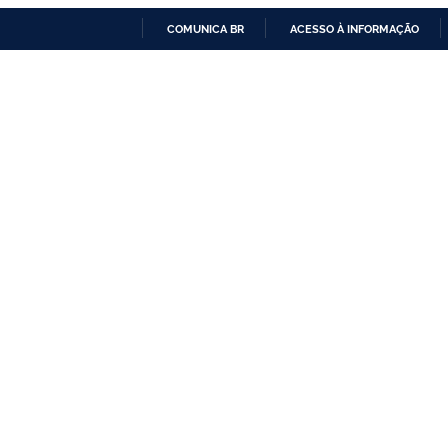
COMUNICA BR
ACESSO À INFORMAÇÃO
IR
PARA
O
CONTEÚDO