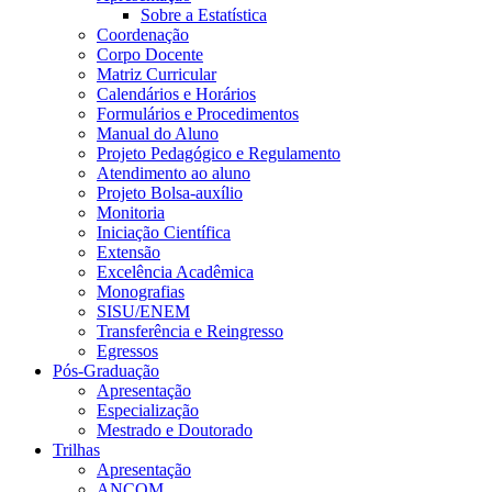
Sobre a Estatística
Coordenação
Corpo Docente
Matriz Curricular
Calendários e Horários
Formulários e Procedimentos
Manual do Aluno
Projeto Pedagógico e Regulamento
Atendimento ao aluno
Projeto Bolsa-auxílio
Monitoria
Iniciação Científica
Extensão
Excelência Acadêmica
Monografias
SISU/ENEM
Transferência e Reingresso
Egressos
Pós-Graduação
Apresentação
Especialização
Mestrado e Doutorado
Trilhas
Apresentação
ANCOM